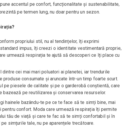
 pune accentul pe confort, funcționalitate și sustenabilitate,
eprezintă pe termen lung, nu doar pentru un sezon.
irația?
form propriului stil, nu al tendințelor, îți exprimi
 standard impus, îți creezi o identitate vestimentară proprie,
are urmează respirația te ajută să descoperi ce îți place cu
intre cei mai mari poluatori ai planetei, iar trendurile
 produse consumate și aruncate într-un timp foarte scurt.
 pe piesele de calitate și pe o garderobă conștientă, care
se bazează pe reutilizarea și conservarea resurselor.
egi hainele bazându-te pe ce te face să te simți bine, mai
 pentru confort. Moda care urmează respirația îți permite
ui tău de viață și care te fac să te simți confortabil și în
 pe simțurile tale, nu pe aparențele trecătoare.