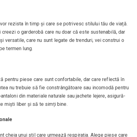
or rezista în timp și care se potrivesc stilului tău de viață.
îți creezi o garderobă care nu doar că este sustenabilă, dar
și versatile, care nu sunt legate de trenduri, vei construi o
 pe termen lung.
ză pentru piese care sunt confortabile, dar care reflectă în
intea nu trebuie să fie constrângătoare sau incomodă pentru
 pantaloni din materiale naturale sau jachete lejere, asigură-
e miști liber și să te simți bine.
ionale
nt cheia unui stil care urmează respirația. Alege piese care