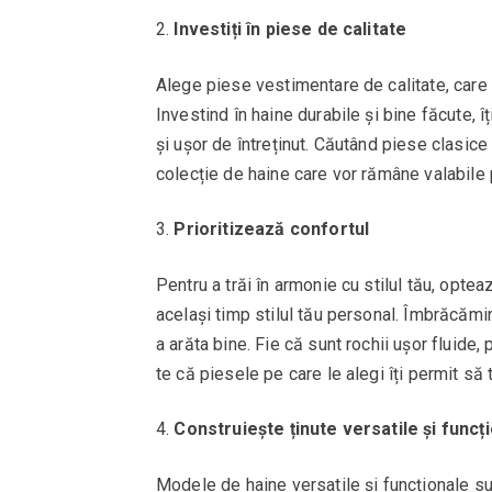
Investiți în piese de calitate
Alege piese vestimentare de calitate, care v
Investind în haine durabile și bine făcute, 
și ușor de întreținut. Căutând piese clasice 
colecție de haine care vor rămâne valabile
Prioritizează confortul
Pentru a trăi în armonie cu stilul tău, optea
același timp stilul tău personal. Îmbrăcăm
a arăta bine. Fie că sunt rochii ușor fluide,
te că piesele pe care le alegi îți permit să t
Construiește ținute versatile și funcț
Modele de haine versatile și funcționale su