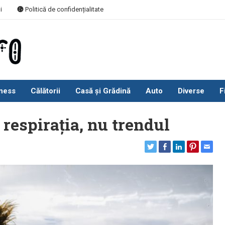
i
Politică de confidențialitate
ness
Călătorii
Casă și Grădină
Auto
Diverse
F
espirația, nu trendul