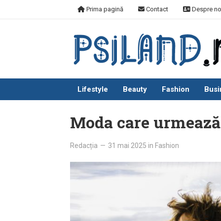
Skip
Prima pagină
Contact
Despre no
to
content
Lifestyle
Beauty
Fashion
Busi
Moda care urmează r
Redacția
—
31 mai 2025
in
Fashion