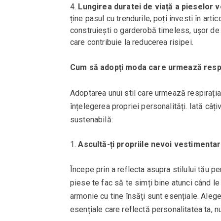
Lungirea duratei de viață a pieselor 
ține pasul cu trendurile, poți investi în artic
construiești o garderobă timeless, ușor de 
care contribuie la reducerea risipei.
Cum să adopți moda care urmează respi
Adoptarea unui stil care urmează respirația
înțelegerea propriei personalități. Iată câț
sustenabilă:
Ascultă-ți propriile nevoi vestimenta
Începe prin a reflecta asupra stilului tău pe
piese te fac să te simți bine atunci când le 
armonie cu tine însăți sunt esențiale. Aleg
esențiale care reflectă personalitatea ta, n