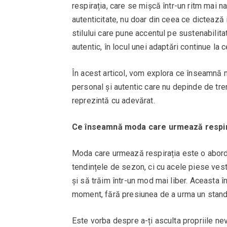
respirația, care se mișcă într-un ritm mai nat
autenticitate, nu doar din ceea ce dictează
stilului care pune accentul pe sustenabilita
autentic, în locul unei adaptări continue l
În acest articol, vom explora ce înseamnă
personal și autentic care nu depinde de tr
reprezintă cu adevărat.
Ce înseamnă moda care urmează respir
Moda care urmează respirația este o abordar
tendințele de sezon, ci cu acele piese ves
și să trăim într-un mod mai liber. Aceasta î
moment, fără presiunea de a urma un stand
Este vorba despre a-ți asculta propriile nevo