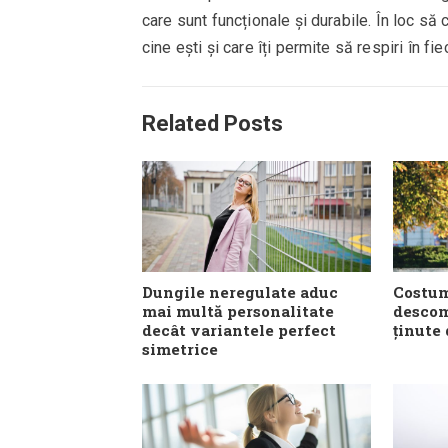
care sunt funcționale și durabile. În loc s
cine ești și care îți permite să respiri în fi
Related Posts
Dungile neregulate aduc
Costum
mai multă personalitate
descom
decât variantele perfect
ținute 
simetrice