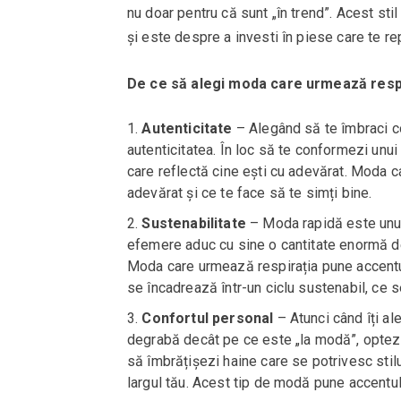
nu doar pentru că sunt „în trend”. Acest stil
și este despre a investi în piese care te r
De ce să alegi moda care urmează resp
Autenticitate
– Alegând să te îmbraci con
autenticitatea. În loc să te conformezi unui
care reflectă cine ești cu adevărat. Moda c
adevărat și ce te face să te simți bine.
Sustenabilitate
– Moda rapidă este unul d
efemere aduc cu sine o cantitate enormă de
Moda care urmează respirația pune accentul
se încadrează într-un ciclu sustenabil, ce 
Confortul personal
– Atunci când îți al
degrabă decât pe ce este „la modă”, optezi
să îmbrățișezi haine care se potrivesc stilul
largul tău. Acest tip de modă pune accentul