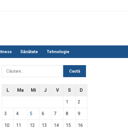
itness
Sănătate
Tehnologie
Caută
după:
L
Ma
Mi
J
V
S
D
1
2
3
4
5
6
7
8
9
10
11
12
13
14
15
16