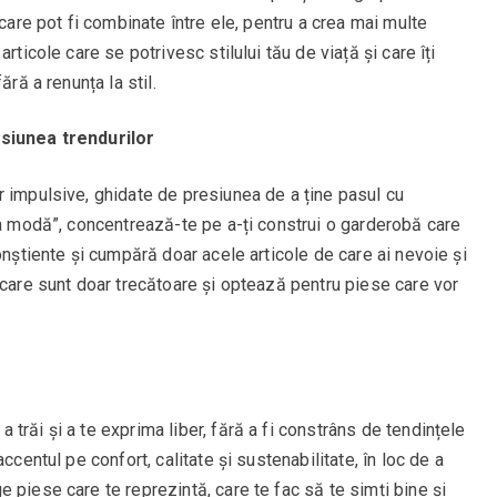
 care pot fi combinate între ele, pentru a crea mai multe
rticole care se potrivesc stilului tău de viață și care îți
ără a renunța la stil.
esiunea trendurilor
r impulsive, ghidate de presiunea de a ține pasul cu
la modă”, concentrează-te pe a-ți construi o garderobă care
onștiente și cumpără doar acele articole de care ai nevoie și
 care sunt doar trecătoare și optează pentru piese care vor
trăi și a te exprima liber, fără a fi constrâns de tendințele
ccentul pe confort, calitate și sustenabilitate, în loc de a
 piese care te reprezintă, care te fac să te simți bine și