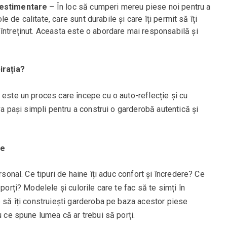
vestimentare
– În loc să cumperi mereu piese noi pentru a
ole de calitate, care sunt durabile și care îți permit să îți
întreținut. Aceasta este o abordare mai responsabilă și
rația?
 este un proces care începe cu o auto-reflecție și cu
iva pași simpli pentru a construi o garderobă autentică și
re
rsonal. Ce tipuri de haine îți aduc confort și încredere? Ce
porți? Modelele și culorile care te fac să te simți în
e să îți construiești garderoba pe baza acestor piese
u ce spune lumea că ar trebui să porți.