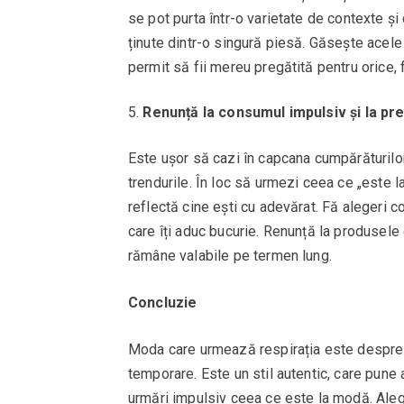
se pot purta într-o varietate de contexte și
ținute dintr-o singură piesă. Găsește acele a
permit să fii mereu pregătită pentru orice, f
Renunță la consumul impulsiv și la pr
Este ușor să cazi în capcana cumpărăturilo
trendurile. În loc să urmezi ceea ce „este 
reflectă cine ești cu adevărat. Fă alegeri c
care îți aduc bucurie. Renunță la produsele
rămâne valabile pe termen lung.
Concluzie
Moda care urmează respirația este despre a 
temporare. Este un stil autentic, care pune a
urmări impulsiv ceea ce este la modă. Alege