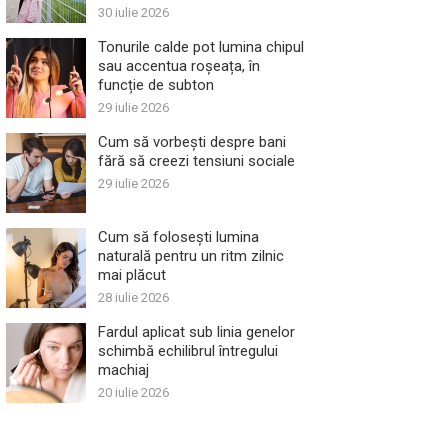
30 iulie 2026
Tonurile calde pot lumina chipul
sau accentua roșeața, în
funcție de subton
29 iulie 2026
Cum să vorbești despre bani
fără să creezi tensiuni sociale
29 iulie 2026
Cum să folosești lumina
naturală pentru un ritm zilnic
mai plăcut
28 iulie 2026
Fardul aplicat sub linia genelor
schimbă echilibrul întregului
machiaj
20 iulie 2026