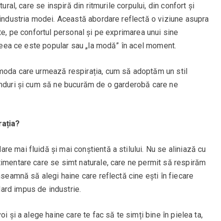
ural, care se inspiră din ritmurile corpului, din confort și
 industria modei. Această abordare reflectă o viziune asupra
te, pe confortul personal și pe exprimarea unui sine
a ceea ce este popular sau „la modă” în acel moment.
 moda care urmează respirația, cum să adoptăm un stil
enduri și cum să ne bucurăm de o garderobă care ne
ația?
e mai fluidă și mai conștientă a stilului. Nu se aliniază cu
timentare care se simt naturale, care ne permit să respirăm
nseamnă să alegi haine care reflectă cine ești în fiecare
ard impus de industrie.
i și a alege haine care te fac să te simți bine în pielea ta,