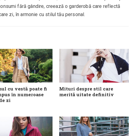
ă consumi fără gândire, creează o garderobă care reflectă
ecare zi, în armonie cu stilul tău personal.
ul cu vestă poate fi
Mituri despre stil care
pus în numeroase
merită uitate definitiv
de zi