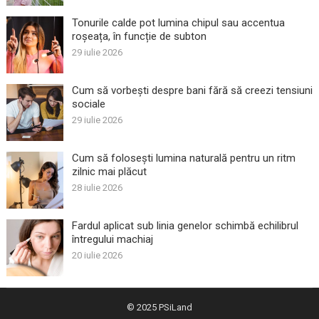
Tonurile calde pot lumina chipul sau accentua
roșeața, în funcție de subton
29 iulie 2026
Cum să vorbești despre bani fără să creezi tensiuni
sociale
29 iulie 2026
Cum să folosești lumina naturală pentru un ritm
zilnic mai plăcut
28 iulie 2026
Fardul aplicat sub linia genelor schimbă echilibrul
întregului machiaj
20 iulie 2026
© 2025
PSiLand