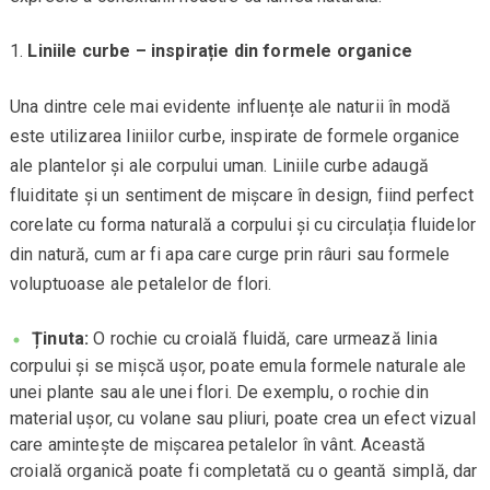
Liniile curbe – inspirație din formele organice
Una dintre cele mai evidente influențe ale naturii în modă
este utilizarea liniilor curbe, inspirate de formele organice
ale plantelor și ale corpului uman. Liniile curbe adaugă
fluiditate și un sentiment de mișcare în design, fiind perfect
corelate cu forma naturală a corpului și cu circulația fluidelor
din natură, cum ar fi apa care curge prin râuri sau formele
voluptuoase ale petalelor de flori.
Ținuta:
O rochie cu croială fluidă, care urmează linia
corpului și se mișcă ușor, poate emula formele naturale ale
unei plante sau ale unei flori. De exemplu, o rochie din
material ușor, cu volane sau pliuri, poate crea un efect vizual
care amintește de mișcarea petalelor în vânt. Această
croială organică poate fi completată cu o geantă simplă, dar