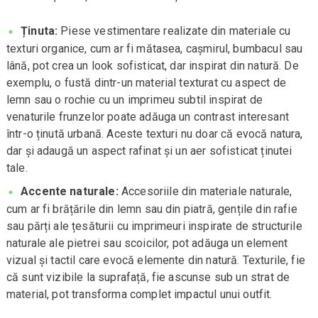
Ținuta:
Piese vestimentare realizate din materiale cu
texturi organice, cum ar fi mătasea, cașmirul, bumbacul sau
lână, pot crea un look sofisticat, dar inspirat din natură. De
exemplu, o fustă dintr-un material texturat cu aspect de
lemn sau o rochie cu un imprimeu subtil inspirat de
venaturile frunzelor poate adăuga un contrast interesant
într-o ținută urbană. Aceste texturi nu doar că evocă natura,
dar și adaugă un aspect rafinat și un aer sofisticat ținutei
tale.
Accente naturale:
Accesoriile din materiale naturale,
cum ar fi brățările din lemn sau din piatră, gențile din rafie
sau părți ale țesăturii cu imprimeuri inspirate de structurile
naturale ale pietrei sau scoicilor, pot adăuga un element
vizual și tactil care evocă elemente din natură. Texturile, fie
că sunt vizibile la suprafață, fie ascunse sub un strat de
material, pot transforma complet impactul unui outfit.