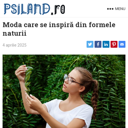
Skip
MENU
to
content
Moda care se inspiră din formele
naturii
4 aprilie 2025