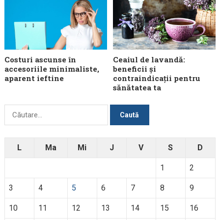
Costuri ascunse în
Ceaiul de lavandă:
accesoriile minimaliste,
beneficii și
aparent ieftine
contraindicații pentru
sănătatea ta
Caută
după:
L
Ma
Mi
J
V
S
D
1
2
3
4
5
6
7
8
9
10
11
12
13
14
15
16