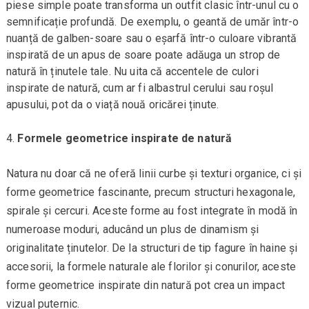
piese simple poate transforma un outfit clasic într-unul cu o
semnificație profundă. De exemplu, o geantă de umăr într-o
nuanță de galben-soare sau o eșarfă într-o culoare vibrantă
inspirată de un apus de soare poate adăuga un strop de
natură în ținutele tale. Nu uita că accentele de culori
inspirate de natură, cum ar fi albastrul cerului sau roșul
apusului, pot da o viață nouă oricărei ținute.
Formele geometrice inspirate de natură
Natura nu doar că ne oferă linii curbe și texturi organice, ci și
forme geometrice fascinante, precum structuri hexagonale,
spirale și cercuri. Aceste forme au fost integrate în modă în
numeroase moduri, aducând un plus de dinamism și
originalitate ținutelor. De la structuri de tip fagure în haine și
accesorii, la formele naturale ale florilor și conurilor, aceste
forme geometrice inspirate din natură pot crea un impact
vizual puternic.