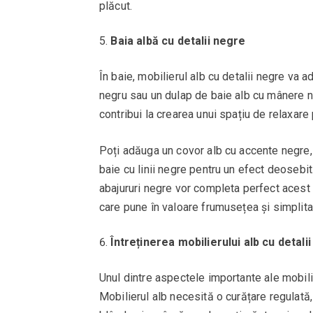
plăcut.
Baia albă cu detalii negre
În baie, mobilierul alb cu detalii negre va a
negru sau un dulap de baie alb cu mânere n
contribui la crearea unui spațiu de relaxare 
Poți adăuga un covor alb cu accente negre,
baie cu linii negre pentru un efect deosebi
abajururi negre vor completa perfect acest d
care pune în valoare frumusețea și simplitat
Întreținerea mobilierului alb cu detali
Unul dintre aspectele importante ale mobilie
Mobilierul alb necesită o curățare regulată