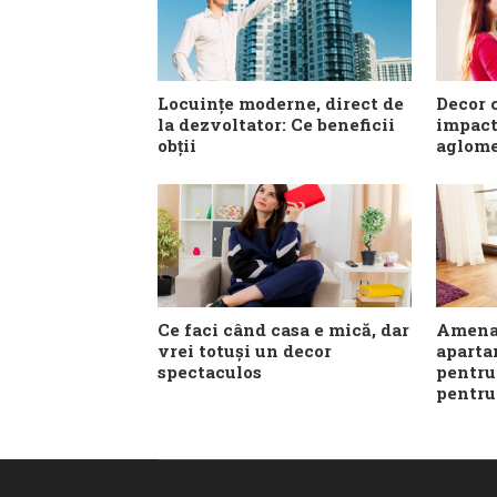
Locuințe moderne, direct de
Decor c
la dezvoltator: Ce beneficii
impact
obții
aglome
Ce faci când casa e mică, dar
Amenaj
vrei totuși un decor
aparta
spectaculos
pentru 
pentru