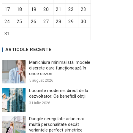
17
18
19
20
21
22
23
24
25
26
27
28
29
30
31
ARTICOLE RECENTE
Manichiura minimalistă: modele
discrete care funcționează în
orice sezon
5 august 2026
Locuințe moderne, direct de la
dezvoltator: Ce beneficii obții
31 iulie 2026
Dungile neregulate aduc mai
multă personalitate decât
variantele perfect simetrice