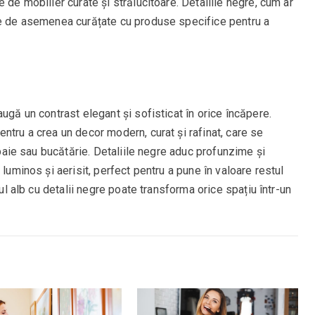
 de mobilier curate și strălucitoare. Detaliile negre, cum ar
ie de asemenea curățate cu produse specifice pentru a
ugă un contrast elegant și sofisticat în orice încăpere.
ntru a crea un decor modern, curat și rafinat, care se
, baie sau bucătărie. Detaliile negre aduc profunzime și
 luminos și aerisit, perfect pentru a pune în valoare restul
rul alb cu detalii negre poate transforma orice spațiu într-un