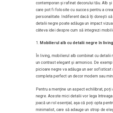
contemporan și rafinat decorului tău. Alb ș
care pot fi folosite cu succes pentru a crea 
personalitate. Indiferent dacă îți dorești să
detalii negre poate adăuga un impact vizual
câteva idei despre cum să integrezi mobilier
Mobilierul alb cu detalii negre în livin
În living, mobilierul alb combinat cu detali
un contrast elegant și armonios. De exemp
picioare negre va adăuga un aer sofisticat 
completa perfect un decor modern sau mini
Pentru a menține un aspect echilibrat, poț
negre. Aceste mici detalii vor lega întreag
joacă un rol esențial, așa că poți opta pen
minimalist, care să adauge un strop de ele