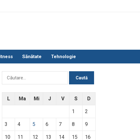
itness
Sănătate
Tehnologie
Caută
după:
L
Ma
Mi
J
V
S
D
1
2
3
4
5
6
7
8
9
10
11
12
13
14
15
16