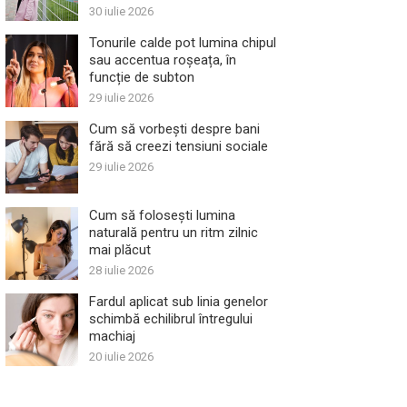
30 iulie 2026
Tonurile calde pot lumina chipul
sau accentua roșeața, în
funcție de subton
29 iulie 2026
Cum să vorbești despre bani
fără să creezi tensiuni sociale
29 iulie 2026
Cum să folosești lumina
naturală pentru un ritm zilnic
mai plăcut
28 iulie 2026
Fardul aplicat sub linia genelor
schimbă echilibrul întregului
machiaj
20 iulie 2026