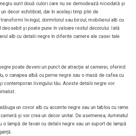
i negru sunt două culori care nu se demodează niciodată și
un decor echilibrat, dar în același timp plin de
 transformi livingul, dormitorul sau biroul, mobilierul alb cu
 deosebit și poate pune în valoare restul decorului. Iată
ul alb cu detalii negre în diferite camere ale casei tale.
g
i negre poate deveni un punct de atracție al camerei, oferind
lu, o canapea albă cu perne negre sau o masă de cafea cu
și contemporan livingului tău. Aceste detalii negre vor
malist.
i adăuga un covor alb cu accente negre sau un tablou cu rame
a cameră și vor crea un decor unitar. De asemenea, iluminatul
tru o lampă de tavan cu detalii negre sau un suport de lampă
ganță.