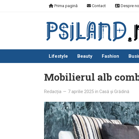
Skip
Prima pagină
Contact
Despre no
to
content
Lifestyle
Beauty
Fashion
Busi
Mobilierul alb comb
Redacția
—
7 aprilie 2025
in
Casă și Grădină