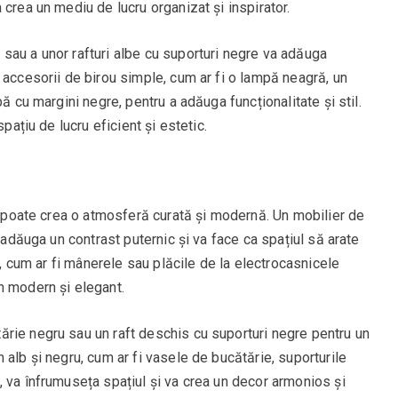
crea un mediu de lucru organizat și inspirator.
sau a unor rafturi albe cu suporturi negre va adăuga
 accesorii de birou simple, cum ar fi o lampă neagră, un
ă cu margini negre, pentru a adăuga funcționalitate și stil.
spațiu de lucru eficient și estetic.
re poate crea o atmosferă curată și modernă. Un mobilier de
a adăuga un contrast puternic și va face ca spațiul să arate
re, cum ar fi mânerele sau plăcile de la electrocasnicele
n modern și elegant.
rie negru sau un raft deschis cu suporturi negre pentru un
 alb și negru, cum ar fi vasele de bucătărie, suporturile
 va înfrumuseța spațiul și va crea un decor armonios și