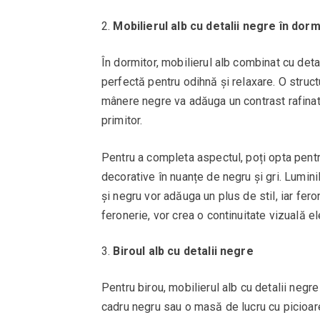
Mobilierul alb cu detalii negre în dorm
În dormitor, mobilierul alb combinat cu deta
perfectă pentru odihnă și relaxare. O stru
mânere negre va adăuga un contrast rafinat 
primitor.
Pentru a completa aspectul, poți opta pentr
decorative în nuanțe de negru și gri. Lumini
și negru vor adăuga un plus de stil, iar fero
feronerie, vor crea o continuitate vizuală e
Biroul alb cu detalii negre
Pentru birou, mobilierul alb cu detalii negr
cadru negru sau o masă de lucru cu picioare