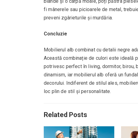
blânde și o cârpă moale, poți păstra piesele
fi mânerele sau picioarele de metal, trebu
preveni zgârieturile și murdăria.
Concluzie
Mobilierul alb combinat cu detalii negre ada
Această combinație de culori este ideală pe
potrivesc perfect în living, dormitor, birou
dinamism, iar mobilierul alb oferă un fundal
decorului. Indiferent de stilul ales, mobilie
loc plin de stil și personalitate.
Related Posts