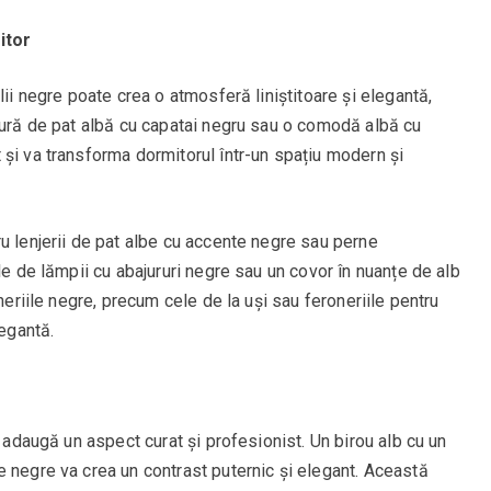
itor
lii negre poate crea o atmosferă liniștitoare și elegantă,
ctură de pat albă cu capatai negru sau o comodă albă cu
și va transforma dormitorul într-un spațiu modern și
u lenjerii de pat albe cu accente negre sau perne
le de lămpii cu abajururi negre sau un covor în nuanțe de alb
neriile negre, precum cele de la uși sau feroneriile pentru
legantă.
e adaugă un aspect curat și profesionist. Un birou alb cu un
 negre va crea un contrast puternic și elegant. Această