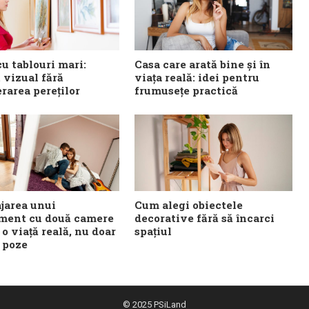
u tablouri mari:
Casa care arată bine și în
 vizual fără
viața reală: idei pentru
rarea pereților
frumusețe practică
area unui
Cum alegi obiectele
ment cu două camere
decorative fără să încarci
o viață reală, nu doar
spațiul
 poze
© 2025
PSiLand