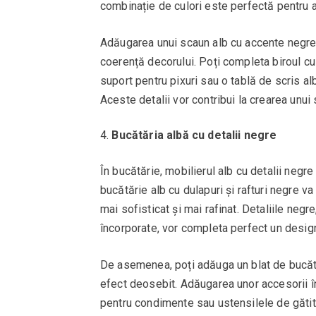
combinație de culori este perfectă pentru a 
Adăugarea unui scaun alb cu accente negre 
coerență decorului. Poți completa biroul cu
suport pentru pixuri sau o tablă de scris alb
Aceste detalii vor contribui la crearea unui 
Bucătăria albă cu detalii negre
În bucătărie, mobilierul alb cu detalii neg
bucătărie alb cu dulapuri și rafturi negre v
mai sofisticat și mai rafinat. Detaliile neg
încorporate, vor completa perfect un desig
De asemenea, poți adăuga un blat de bucătă
efect deosebit. Adăugarea unor accesorii în
pentru condimente sau ustensilele de gătit,