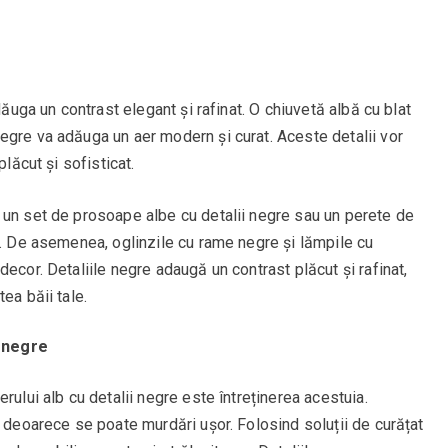
dăuga un contrast elegant și rafinat. O chiuvetă albă cu blat
egre va adăuga un aer modern și curat. Aceste detalii vor
plăcut și sofisticat.
 un set de prosoape albe cu detalii negre sau un perete de
t. De asemenea, oglinzile cu rame negre și lămpile cu
ecor. Detaliile negre adaugă un contrast plăcut și rafinat,
ea băii tale.
i negre
rului alb cu detalii negre este întreținerea acestuia.
, deoarece se poate murdări ușor. Folosind soluții de curățat