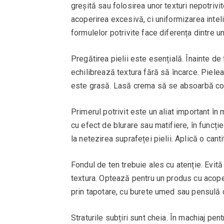
greșită sau folosirea unor texturi nepotriv
acoperirea excesivă, ci uniformizarea inteli
formulelor potrivite face diferența dintre u
Pregătirea pielii este esențială. Înainte de
echilibrează textura fără să încarce. Piele
este grasă. Lasă crema să se absoarbă com
Primerul potrivit este un aliat important în
cu efect de blurare sau matifiere, în funcție
la netezirea suprafeței pielii. Aplică o cant
Fondul de ten trebuie ales cu atenție. Evit
textura. Optează pentru un produs cu acoper
prin tapotare, cu burete umed sau pensulă 
Straturile subțiri sunt cheia. În machiaj pen