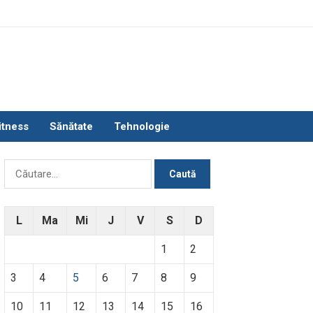
itness
Sănătate
Tehnologie
Caută
după:
L
Ma
Mi
J
V
S
D
1
2
3
4
5
6
7
8
9
10
11
12
13
14
15
16