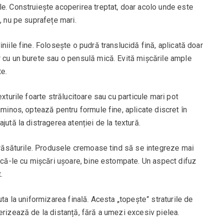
le. Construiește acoperirea treptat, doar acolo unde este
, nu pe suprafețe mari.
niile fine. Folosește o pudră translucidă fină, aplicată doar
r cu un burete sau o pensulă mică. Evită mișcările ample
te.
exturile foarte strălucitoare sau cu particule mari pot
uminos, optează pentru formule fine, aplicate discret în
jută la distragerea atenției de la textură.
 trăsăturile. Produsele cremoase tind să se integreze mai
lică-le cu mișcări ușoare, bine estompate. Un aspect difuz
.
uta la uniformizarea finală. Acesta „topește” straturile de
erizează de la distanță, fără a umezi excesiv pielea.