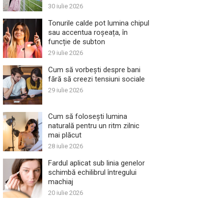
30 iulie 2026
Tonurile calde pot lumina chipul
sau accentua roșeața, în
funcție de subton
29 iulie 2026
Cum să vorbești despre bani
fără să creezi tensiuni sociale
29 iulie 2026
Cum să folosești lumina
naturală pentru un ritm zilnic
mai plăcut
28 iulie 2026
Fardul aplicat sub linia genelor
schimbă echilibrul întregului
machiaj
20 iulie 2026