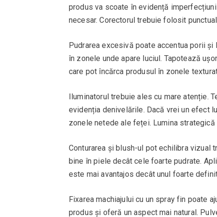
produs va scoate în evidență imperfecțiuni
necesar. Corectorul trebuie folosit punctual
Pudrarea excesivă poate accentua porii și li
în zonele unde apare luciul. Tapotează ușo
care pot încărca produsul în zonele textura
Iluminatorul trebuie ales cu mare atenție. T
evidenția denivelările. Dacă vrei un efect l
zonele netede ale feței. Lumina strategică a
Conturarea și blush-ul pot echilibra vizual
bine în piele decât cele foarte pudrate. Ap
este mai avantajos decât unul foarte definit
Fixarea machiajului cu un spray fin poate aj
produs și oferă un aspect mai natural. Pulv