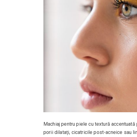
Machiaj pentru piele cu textură accentuată 
porii dilatați, cicatricile post-acneice sau l