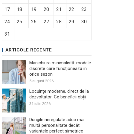
17
18
19
20
21
22
23
24
25
26
27
28
29
30
31
ARTICOLE RECENTE
Manichiura minimalistă: modele
discrete care funcționează în
orice sezon
5 august 2026
Locuințe moderne, direct de la
dezvoltator: Ce beneficii obții
31 iulie 2026
Dungile neregulate aduc mai
multă personalitate decât
variantele perfect simetrice