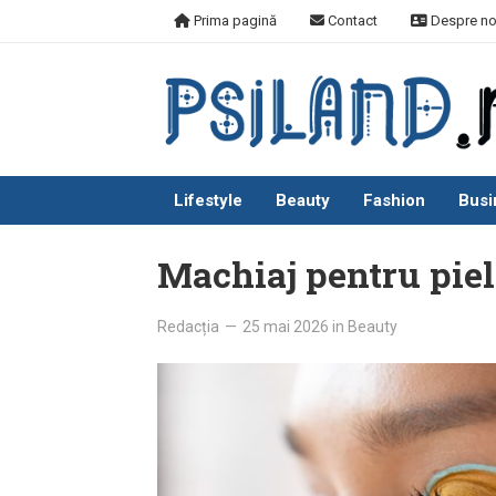
Skip
Prima pagină
Contact
Despre no
to
content
Lifestyle
Beauty
Fashion
Busi
Machiaj pentru piel
Redacția
—
25 mai 2026
in
Beauty