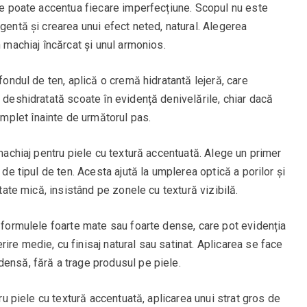
ite poate accentua fiecare imperfecțiune. Scopul nu este
gentă și crearea unui efect neted, natural. Alegerea
n machiaj încărcat și unul armonios.
 fondul de ten, aplică o cremă hidratantă lejeră, care
a deshidratată scoate în evidență denivelările, chiar dacă
plet înainte de următorul pas.
 machiaj pentru piele cu textură accentuată. Alege un primer
 de tipul de ten. Acesta ajută la umplerea optică a porilor și
itate mică, insistând pe zonele cu textură vizibilă.
ă formulele foarte mate sau foarte dense, care pot evidenția
ire medie, cu finisaj natural sau satinat. Aplicarea se face
densă, fără a trage produsul pe piele.
tru piele cu textură accentuată, aplicarea unui strat gros de