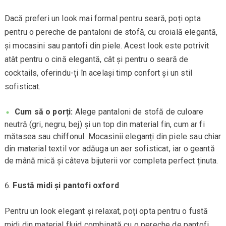
Dacă preferi un look mai formal pentru seară, poți opta
pentru o pereche de pantaloni de stofă, cu croială elegantă,
și mocasini sau pantofi din piele. Acest look este potrivit
atât pentru o cină elegantă, cât și pentru o seară de
cocktails, oferindu-ți în același timp confort și un stil
sofisticat.
Cum să o porți:
Alege pantaloni de stofă de culoare
neutră (gri, negru, bej) și un top din material fin, cum ar fi
mătasea sau chiffonul. Mocasinii eleganți din piele sau chiar
din material textil vor adăuga un aer sofisticat, iar o geantă
de mână mică și câteva bijuterii vor completa perfect ținuta.
Fustă midi și pantofi oxford
Pentru un look elegant și relaxat, poți opta pentru o fustă
midi din material fluid combinată cu o pereche de pantofi