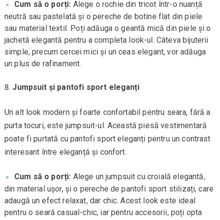
Cum să o porți:
Alege o rochie din tricot într-o nuanță
neutră sau pastelată și o pereche de botine flat din piele
sau material textil. Poți adăuga o geantă mică din piele și o
jachetă elegantă pentru a completa look-ul. Câteva bijuterii
simple, precum cercei mici și un ceas elegant, vor adăuga
un plus de rafinament.
Jumpsuit și pantofi sport eleganți
Un alt look modern și foarte confortabil pentru seara, fără a
purta tocuri, este jumpsuit-ul. Această piesă vestimentară
poate fi purtată cu pantofi sport eleganți pentru un contrast
interesant între eleganță și confort.
Cum să o porți:
Alege un jumpsuit cu croială elegantă,
din material ușor, și o pereche de pantofi sport stilizați, care
adaugă un efect relaxat, dar chic. Acest look este ideal
pentru o seară casual-chic, iar pentru accesorii, poți opta