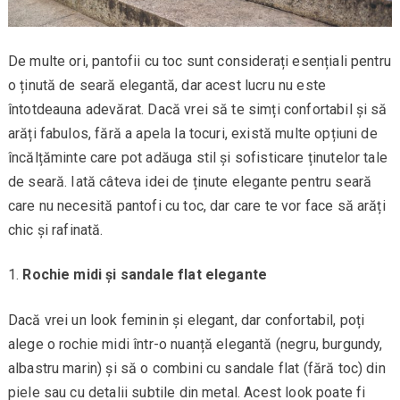
De multe ori, pantofii cu toc sunt considerați esențiali pentru
o ținută de seară elegantă, dar acest lucru nu este
întotdeauna adevărat. Dacă vrei să te simți confortabil și să
arăți fabulos, fără a apela la tocuri, există multe opțiuni de
încălțăminte care pot adăuga stil și sofisticare ținutelor tale
de seară. Iată câteva idei de ținute elegante pentru seară
care nu necesită pantofi cu toc, dar care te vor face să arăți
chic și rafinată.
Rochie midi și sandale flat elegante
Dacă vrei un look feminin și elegant, dar confortabil, poți
alege o rochie midi într-o nuanță elegantă (negru, burgundy,
albastru marin) și să o combini cu sandale flat (fără toc) din
piele sau cu detalii subtile din metal. Acest look poate fi