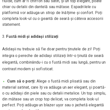
fluide, cum ar fi chiffon sau satin, și un top elegant, poate
chiar cu detalii din dantelă sau mătase. Espadrilele cu
platformă vor adăuga un strop de înălțime și confort. Poți
completa look-ul cu o geantă de seară și câteva accesorii
statement.
Fustă midi și adidași stilizați
Adidașii nu trebuie să fie doar pentru ținutele de zi! Poți
integra o pereche de adidași stilizați într-o ținută de seară
elegantă, combinându-i cu o fustă midi sau lungă, pentru un
contrast modern și sofisticat.
Cum să o porți:
Alege o fustă midi plisată sau din
material satinat, care îți va adăuga un aer elegant, și poartă-
o cu adidași din piele sau cu detalii metalice. Un top simplu,
din mătase sau un crop top delicat, va completa look-ul
perfect. Poți adăuga un blazer ușor sau o jachetă elegantă