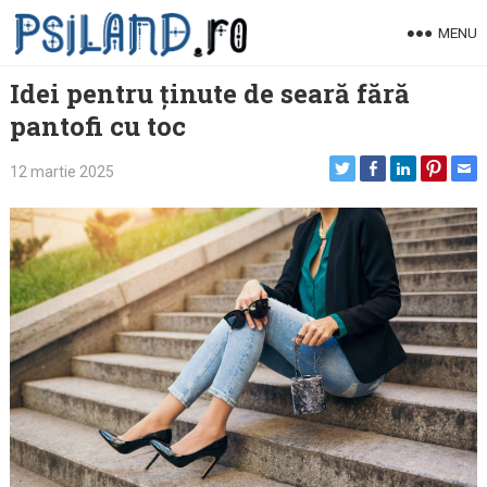
Skip
MENU
to
content
Idei pentru ținute de seară fără
pantofi cu toc
12 martie 2025