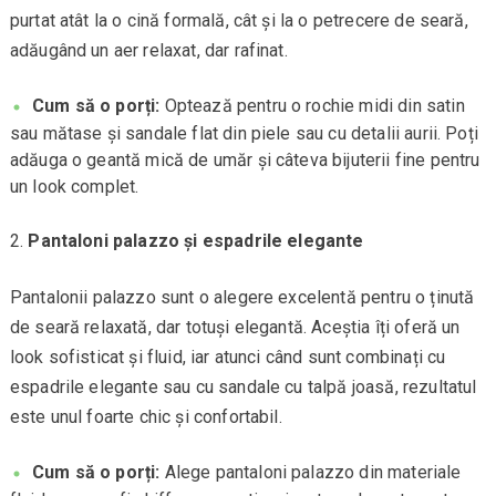
purtat atât la o cină formală, cât și la o petrecere de seară,
adăugând un aer relaxat, dar rafinat.
Cum să o porți:
Optează pentru o rochie midi din satin
sau mătase și sandale flat din piele sau cu detalii aurii. Poți
adăuga o geantă mică de umăr și câteva bijuterii fine pentru
un look complet.
Pantaloni palazzo și espadrile elegante
Pantalonii palazzo sunt o alegere excelentă pentru o ținută
de seară relaxată, dar totuși elegantă. Aceștia îți oferă un
look sofisticat și fluid, iar atunci când sunt combinați cu
espadrile elegante sau cu sandale cu talpă joasă, rezultatul
este unul foarte chic și confortabil.
Cum să o porți:
Alege pantaloni palazzo din materiale