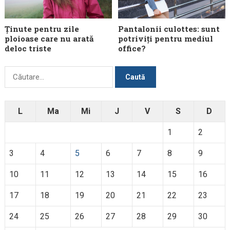
Ținute pentru zile
Pantalonii culottes: sunt
ploioase care nu arată
potriviți pentru mediul
deloc triste
office?
Caută
după:
L
Ma
Mi
J
V
S
D
1
2
3
4
5
6
7
8
9
10
11
12
13
14
15
16
17
18
19
20
21
22
23
24
25
26
27
28
29
30