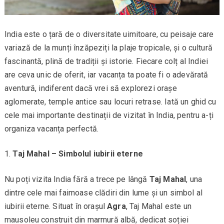
India este o țară de o diversitate uimitoare, cu peisaje care
variază de la munți înzăpeziți la plaje tropicale, și o cultură
fascinantă, plină de tradiții și istorie. Fiecare colț al Indiei
are ceva unic de oferit, iar vacanța ta poate fi o adevărată
aventură, indiferent dacă vrei să explorezi orașe
aglomerate, temple antice sau locuri retrase. Iată un ghid cu
cele mai importante destinații de vizitat în India, pentru a-ți
organiza vacanța perfectă.
Taj Mahal – Simbolul iubirii eterne
Nu poți vizita India fără a trece pe lângă
Taj Mahal
, una
dintre cele mai faimoase clădiri din lume și un simbol al
iubirii eterne. Situat în orașul
Agra
, Taj Mahal este un
mausoleu construit din marmură albă, dedicat soției