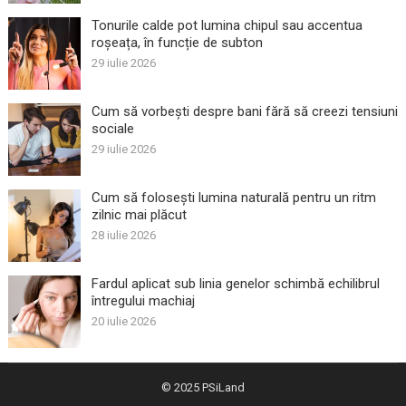
Tonurile calde pot lumina chipul sau accentua
roșeața, în funcție de subton
29 iulie 2026
Cum să vorbești despre bani fără să creezi tensiuni
sociale
29 iulie 2026
Cum să folosești lumina naturală pentru un ritm
zilnic mai plăcut
28 iulie 2026
Fardul aplicat sub linia genelor schimbă echilibrul
întregului machiaj
20 iulie 2026
© 2025
PSiLand