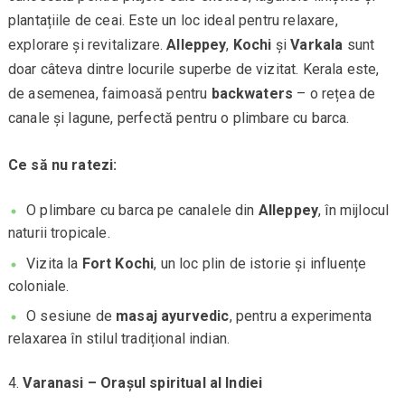
plantațiile de ceai. Este un loc ideal pentru relaxare,
explorare și revitalizare.
Alleppey
,
Kochi
și
Varkala
sunt
doar câteva dintre locurile superbe de vizitat. Kerala este,
de asemenea, faimoasă pentru
backwaters
– o rețea de
canale și lagune, perfectă pentru o plimbare cu barca.
Ce să nu ratezi:
O plimbare cu barca pe canalele din
Alleppey
, în mijlocul
naturii tropicale.
Vizita la
Fort Kochi
, un loc plin de istorie și influențe
coloniale.
O sesiune de
masaj ayurvedic
, pentru a experimenta
relaxarea în stilul tradițional indian.
Varanasi – Orașul spiritual al Indiei