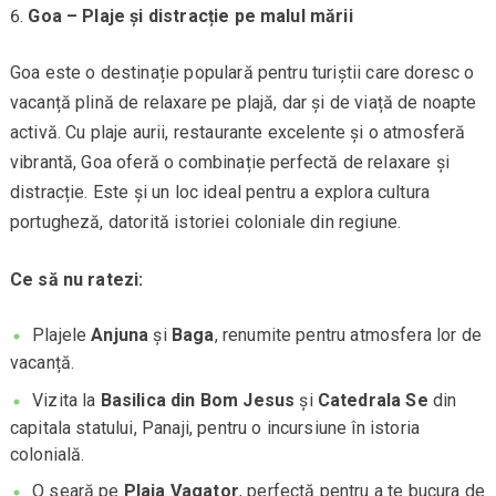
Goa – Plaje și distracție pe malul mării
Goa este o destinație populară pentru turiștii care doresc o
vacanță plină de relaxare pe plajă, dar și de viață de noapte
activă. Cu plaje aurii, restaurante excelente și o atmosferă
vibrantă, Goa oferă o combinație perfectă de relaxare și
distracție. Este și un loc ideal pentru a explora cultura
portugheză, datorită istoriei coloniale din regiune.
Ce să nu ratezi:
Plajele
Anjuna
și
Baga
, renumite pentru atmosfera lor de
vacanță.
Vizita la
Basilica din Bom Jesus
și
Catedrala Se
din
capitala statului, Panaji, pentru o incursiune în istoria
colonială.
O seară pe
Plaja Vagator
, perfectă pentru a te bucura de