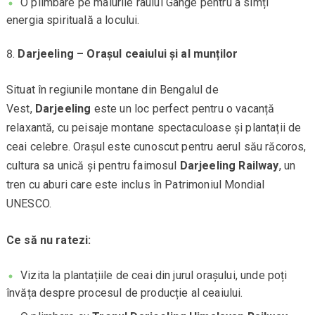
O plimbare pe malurile râului Gange pentru a simți
energia spirituală a locului.
Darjeeling – Orașul ceaiului și al munților
Situat în regiunile montane din Bengalul de
Vest,
Darjeeling
este un loc perfect pentru o vacanță
relaxantă, cu peisaje montane spectaculoase și plantații de
ceai celebre. Orașul este cunoscut pentru aerul său răcoros,
cultura sa unică și pentru faimosul
Darjeeling Railway
, un
tren cu aburi care este inclus în Patrimoniul Mondial
UNESCO.
Ce să nu ratezi:
Vizita la plantațiile de ceai din jurul orașului, unde poți
învăța despre procesul de producție al ceaiului.