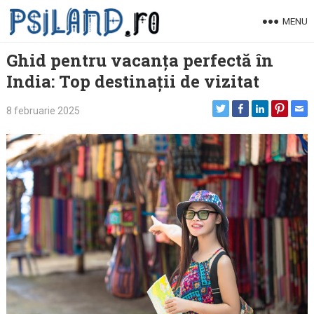
Skip
MENU
to
content
Ghid pentru vacanța perfectă în
India: Top destinații de vizitat
8 februarie 2025