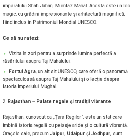
împăratului Shah Jahan, Mumtaz Mahal. Acesta este un loc
magic, cu grădini impresionante și arhitectură magnifică,
fiind inclus în Patrimoniul Mondial UNESCO.
Ce să nu ratezi:
Vizita în zori pentru a surprinde lumina perfectă a
răsăritului asupra Taj Mahalului.
Fortul Agra
, un alt sit UNESCO, care oferă o panoramă
spectaculoasă asupra Taj Mahalului și o lecție despre
istoria imperiului Mughal.
Rajasthan – Palate regale și tradiții vibrante
Rajasthan, cunoscut ca „Țara Regilor”, este un stat care
îmbină istoria regală cu peisaje aride și o cultură vibrantă.
Orașele sale, precum
Jaipur
,
Udaipur
și
Jodhpur
, sunt