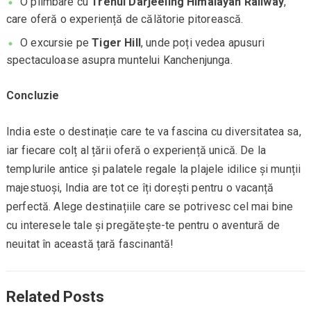
O plimbare cu
Trenul Darjeeling Himalayan Railway
,
care oferă o experiență de călătorie pitorească.
O excursie pe
Tiger Hill
, unde poți vedea apusuri
spectaculoase asupra muntelui Kanchenjunga.
Concluzie
India este o destinație care te va fascina cu diversitatea sa,
iar fiecare colț al țării oferă o experiență unică. De la
templurile antice și palatele regale la plajele idilice și munții
majestuoși, India are tot ce îți dorești pentru o vacanță
perfectă. Alege destinațiile care se potrivesc cel mai bine
cu interesele tale și pregătește-te pentru o aventură de
neuitat în această țară fascinantă!
Related Posts