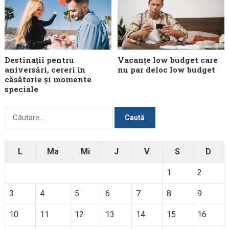
Destinații pentru
Vacanțe low budget care
aniversări, cereri în
nu par deloc low budget
căsătorie și momente
speciale
Caută
după:
L
Ma
Mi
J
V
S
D
1
2
3
4
5
6
7
8
9
10
11
12
13
14
15
16