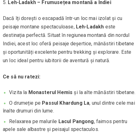
Leh-Ladakh – Frumusețea montană a Indiei
Dacă îți dorești o escapadă într-un loc mai izolat și cu
peisaje montane spectaculoase,
Leh-Ladakh
este
destinația perfectă. Situat în regiunea montană din nordul
Indiei, acest loc oferă peisaje deșertice, mănăstiri tibetane
și oportunități excelente pentru trekking și explorare. Este
un loc ideal pentru iubitorii de aventură și natură.
Ce să nu ratezi:
Vizita la
Monasterul Hemis
și la alte mănăstiri tibetane.
O drumeție pe
Passul Khardung La
, unul dintre cele mai
înalte drumuri din lume.
Relaxarea pe malurile
Lacul Pangong
, faimos pentru
apele sale albastre și peisajul spectaculos.