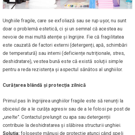
Unghiile fragile, care se exfoliază sau se rup ușor, nu sunt
doar o problemă estetică, ci și un semnal că acestea au
nevoie de mai multă atenție și îngrijire. Fie că fragilitatea
este cauzată de factori externi (detergenți, apă, schimbări
de temperatură) sau interni (deficiențe nutriționale, stres,
deshidratare), vestea bună este că există soluții simple
pentru a reda rezistența și aspectul sănătos al unghiilor.
Curățarea blândă și protecția zilnică
Primul pas în îngrijirea unghiilor fragile este să renunți la
obiceiul de a le curăța agresiv sau de a le folosi pe post de
„unelte”. Contactul prelungit cu apa sau detergenții
contribuie la deshidratarea și slăbirea structurii unghiei.
Soluția:
folosește mănuși de protecție atunci când speli