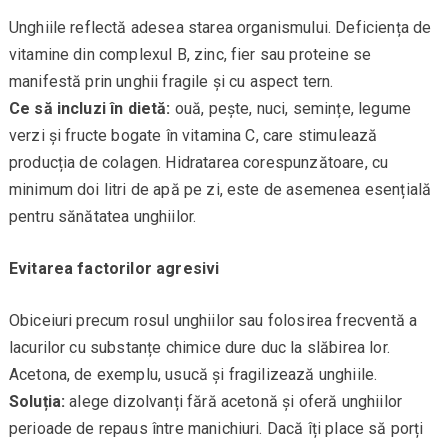
Unghiile reflectă adesea starea organismului. Deficiența de
vitamine din complexul B, zinc, fier sau proteine se
manifestă prin unghii fragile și cu aspect tern.
Ce să incluzi în dietă:
ouă, pește, nuci, semințe, legume
verzi și fructe bogate în vitamina C, care stimulează
producția de colagen. Hidratarea corespunzătoare, cu
minimum doi litri de apă pe zi, este de asemenea esențială
pentru sănătatea unghiilor.
Evitarea factorilor agresivi
Obiceiuri precum rosul unghiilor sau folosirea frecventă a
lacurilor cu substanțe chimice dure duc la slăbirea lor.
Acetona, de exemplu, usucă și fragilizează unghiile.
Soluția:
alege dizolvanți fără acetonă și oferă unghiilor
perioade de repaus între manichiuri. Dacă îți place să porți