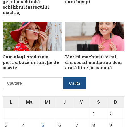
genelor schimbă
cum începi
echilibrul întregului
machiaj
Cum alegi produsele
Merită machiajul viral
pentru buze în funcție de
din social media sau doar
ocazie
arată bine pe cameră
Caută
după:
L
Ma
Mi
J
V
S
D
1
2
3
4
5
6
7
8
9