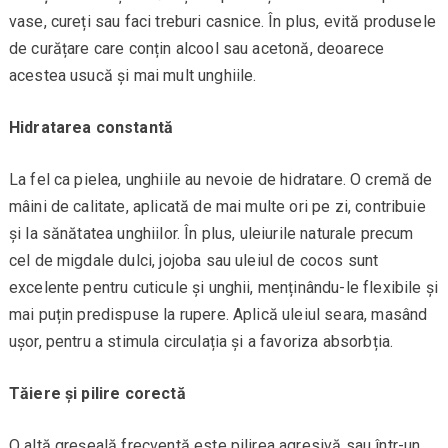
vase, cureți sau faci treburi casnice. În plus, evită produsele
de curățare care conțin alcool sau acetonă, deoarece
acestea usucă și mai mult unghiile.
Hidratarea constantă
La fel ca pielea, unghiile au nevoie de hidratare. O cremă de
mâini de calitate, aplicată de mai multe ori pe zi, contribuie
și la sănătatea unghiilor. În plus, uleiurile naturale precum
cel de migdale dulci, jojoba sau uleiul de cocos sunt
excelente pentru cuticule și unghii, menținându-le flexibile și
mai puțin predispuse la rupere. Aplică uleiul seara, masând
ușor, pentru a stimula circulația și a favoriza absorbția.
Tăiere și pilire corectă
O altă greșeală frecventă este pilirea agresivă sau într-un