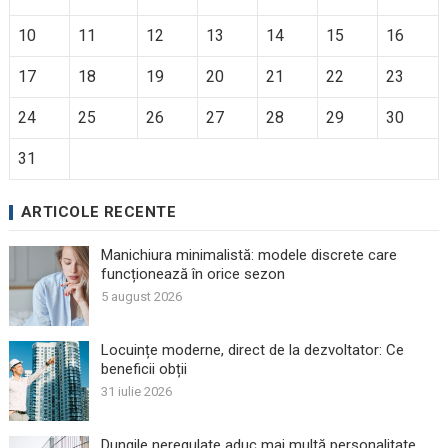
10
11
12
13
14
15
16
17
18
19
20
21
22
23
24
25
26
27
28
29
30
31
ARTICOLE RECENTE
Manichiura minimalistă: modele discrete care
funcționează în orice sezon
5 august 2026
Locuințe moderne, direct de la dezvoltator: Ce
beneficii obții
31 iulie 2026
Dungile neregulate aduc mai multă personalitate