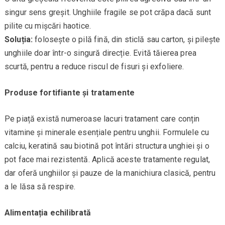
singur sens greșit. Unghiile fragile se pot crăpa dacă sunt
pilite cu mișcări haotice.
Soluția:
folosește o pilă fină, din sticlă sau carton, și pilește
unghiile doar într-o singură direcție. Evită tăierea prea
scurtă, pentru a reduce riscul de fisuri și exfoliere.
Produse fortifiante și tratamente
Pe piață există numeroase lacuri tratament care conțin
vitamine și minerale esențiale pentru unghii. Formulele cu
calciu, keratină sau biotină pot întări structura unghiei și o
pot face mai rezistentă. Aplică aceste tratamente regulat,
dar oferă unghiilor și pauze de la manichiura clasică, pentru
a le lăsa să respire.
Alimentația echilibrată