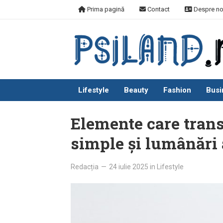
Skip
Prima pagină
Contact
Despre no
to
content
Lifestyle
Beauty
Fashion
Busi
Elemente care trans
simple și lumânări
Redacția
—
24 iulie 2025
in
Lifestyle