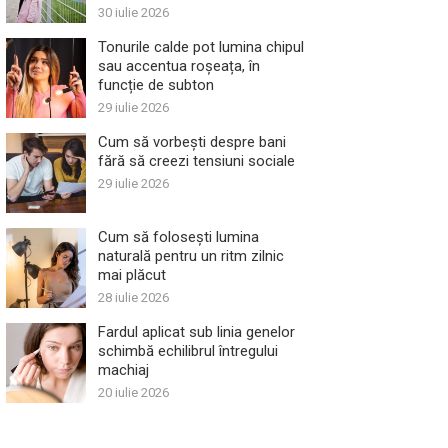
30 iulie 2026
Tonurile calde pot lumina chipul
sau accentua roșeața, în
funcție de subton
29 iulie 2026
Cum să vorbești despre bani
fără să creezi tensiuni sociale
29 iulie 2026
Cum să folosești lumina
naturală pentru un ritm zilnic
mai plăcut
28 iulie 2026
Fardul aplicat sub linia genelor
schimbă echilibrul întregului
machiaj
20 iulie 2026