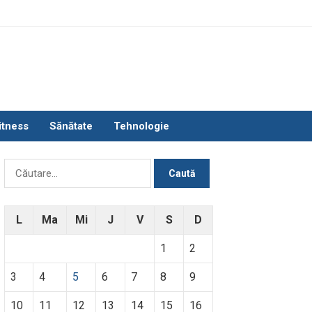
itness
Sănătate
Tehnologie
Caută
după:
L
Ma
Mi
J
V
S
D
1
2
3
4
5
6
7
8
9
10
11
12
13
14
15
16