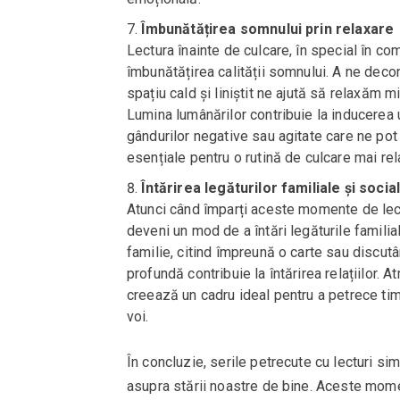
Îmbunătățirea somnului prin relaxare
Lectura înainte de culcare, în special în co
îmbunătățirea calității somnului. A ne decon
spațiu cald și liniștit ne ajută să relaxăm
Lumina lumânărilor contribuie la inducerea 
gândurilor negative sau agitate care ne po
esențiale pentru o rutină de culcare mai re
Întărirea legăturilor familiale și socia
Atunci când împarți aceste momente de lectur
deveni un mod de a întări legăturile familial
familie, citind împreună o carte sau disc
profundă contribuie la întărirea relațiilor. 
creează un cadru ideal pentru a petrece timp 
voi.
În concluzie, serile petrecute cu lecturi si
asupra stării noastre de bine. Aceste mom