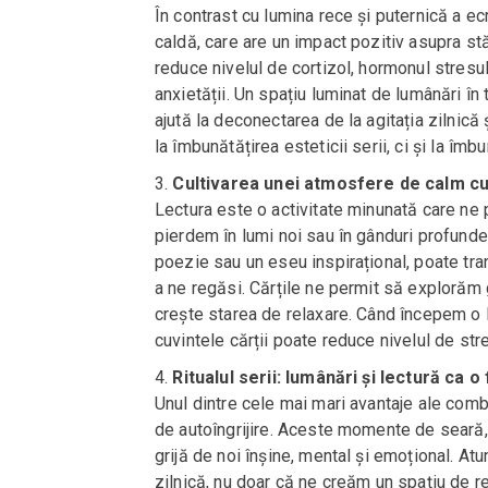
În contrast cu lumina rece și puternică a ec
caldă, care are un impact pozitiv asupra stă
reduce nivelul de cortizol, hormonul stresul
anxietății. Un spațiu luminat de lumânări în 
ajută la deconectarea de la agitația zilnică 
la îmbunătățirea esteticii serii, ci și la îmb
Cultivarea unei atmosfere de calm cu 
Lectura este o activitate minunată care ne
pierdem în lumi noi sau în gânduri profunde.
poezie sau un eseu inspirațional, poate tr
a ne regăsi. Cărțile ne permit să explorăm 
crește starea de relaxare. Când începem o le
cuvintele cărții poate reduce nivelul de str
Ritualul serii: lumânări și lectură ca 
Unul dintre cele mai mari avantaje ale combi
de autoîngrijire. Aceste momente de seară, p
grijă de noi înșine, mental și emoțional. At
zilnică, nu doar că ne creăm un spațiu de re