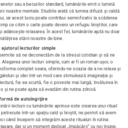
ranelor sau a becurilor standard, lumânările emit o lumină
rii noastre mentale. Studiile arată că lumina difuză și caldă
ui, iar acest lucru poate contribui semnificativ la scăderea
timp ce citim o carte poate deveni un refugiu liniștitor, care
și adâncește relaxarea. În acest fel, lumânările ajută nu doar
unătățirea stării noastre de bine.
ajutorul lecturilor simple
 permite să ne deconectăm de la stresul cotidian și să ne
 Alegerea unor lecturi simple, cum ar fi un roman ușor, o
ansforma complet seara, oferindu-ne ocazia de a ne relaxa și
gânduri și idei într-un mod care stimulează imaginația și
ctură, fie ea scurtă, fie o poveste mai lungă, învăluirea în
es și ne poate ajuta să evadăm din rutina zilnică.
o formă de autoîngrijire
nării lecturii cu lumânările aprinse este crearea unui ritual
etrecute într-un spațiu cald și liniștit, ne permit să avem
unci când începem să integrăm aceste ritualuri în rutina
laxare, dar și un moment dedicat „împăcării” cu noi înșine,