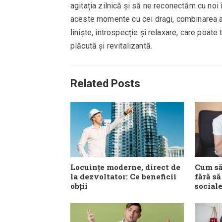
agitația zilnică și să ne reconectăm cu noi 
aceste momente cu cei dragi, combinarea 
liniște, introspecție și relaxare, care poat
plăcută și revitalizantă.
Related Posts
Locuințe moderne, direct de
Cum să
la dezvoltator: Ce beneficii
fără să
obții
social