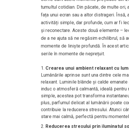
tumultul cotidian. Din păcate, de multe ori,
fața unui ecran sau a altor distrageri. Însă
activități simple, dar profunde, cum ar fi l
și reconectare. Aceste două elemente – lec
de a ne ajuta să ne regăsim echilibrul, să 
momente de liniște profundă. În acest artic
serile în momente de neprețuit.
Crearea unui ambient relaxant cu lum
Lumânările aprinse sunt una dintre cele mai
relaxant. Luminile blânde și calde emanate 
induc o atmosferă calmantă, ideală pentru 
simple, acestea pot transforma instantaneu u
plus, parfumul delicat al lumânării poate c
contribuie la reducerea stresului. Atunci cân
stare mai calmă, perfectă pentru momentel
Reducerea stresului prin iluminatul so