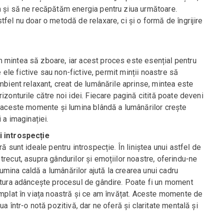
m și să ne recăpătăm energia pentru ziua următoare.
fel nu doar o metodă de relaxare, ci și o formă de îngrijire
.
 mintea să zboare, iar acest proces este esențial pentru
ie ele fictive sau non-fictive, permit minții noastre să
ambient relaxant, creat de lumânările aprinse, mintea este
izonturile către noi idei. Fiecare pagină citită poate deveni
e aceste momente și lumina blândă a lumânărilor crește
 a imaginației.
i introspecție
ă sunt ideale pentru introspecție. În liniștea unui astfel de
trecut, asupra gândurilor și emoțiilor noastre, oferindu-ne
mina caldă a lumânărilor ajută la crearea unui cadru
ectura adâncește procesul de gândire. Poate fi un moment
âmplat în viața noastră și ce am învățat. Aceste momente de
a într-o notă pozitivă, dar ne oferă și claritate mentală și