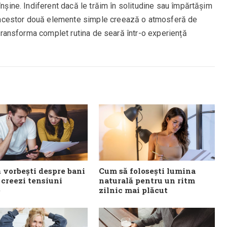
înșine. Indiferent dacă le trăim în solitudine sau împărtășim
acestor două elemente simple creează o atmosferă de
e transforma complet rutina de seară într-o experiență
 vorbești despre bani
Cum să folosești lumina
 creezi tensiuni
naturală pentru un ritm
e
zilnic mai plăcut