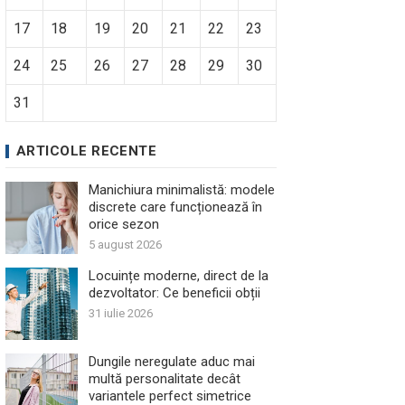
17
18
19
20
21
22
23
24
25
26
27
28
29
30
31
ARTICOLE RECENTE
Manichiura minimalistă: modele
discrete care funcționează în
orice sezon
5 august 2026
Locuințe moderne, direct de la
dezvoltator: Ce beneficii obții
31 iulie 2026
Dungile neregulate aduc mai
multă personalitate decât
variantele perfect simetrice