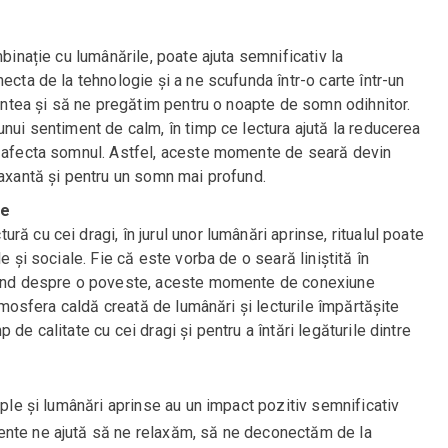
mbinație cu lumânările, poate ajuta semnificativ la
ecta de la tehnologie și a ne scufunda într-o carte într-un
 mintea și să ne pregătim pentru o noapte de somn odihnitor.
unui sentiment de calm, în timp ce lectura ajută la reducerea
t afecta somnul. Astfel, aceste momente de seară devin
laxantă și pentru un somn mai profund.
le
ă cu cei dragi, în jurul unor lumânări aprinse, ritualul poate
e și sociale. Fie că este vorba de o seară liniștită în
utând despre o poveste, aceste momente de conexiune
Atmosfera caldă creată de lumânări și lecturile împărtășite
de calitate cu cei dragi și pentru a întări legăturile dintre
mple și lumânări aprinse au un impact pozitiv semnificativ
ente ne ajută să ne relaxăm, să ne deconectăm de la