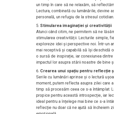
un timp în care să ne relaxăm, să reflectă
Lectura, combinată cu lumânările, devine ast
personală, un refugiu de la stresul cotidian
Stimularea imaginației și creativității
Atunci când citim, ne permitem să ne lăsăm
stimularea creativității. Lecturile simple, f
exploreze idei și perspective noi. Într-un 
mai receptivă și capabilă să își deschidă or
o sursă de inspirație, iar conexiunea dintr
impactul lor asupra stării noastre de bine și
Crearea unui spațiu pentru reflecție ș
Serile cu lumânări aprinse și o lectură ușoar
moment, putem reflecta asupra zilei care a 
timp să procesăm ceea ce s-a întâmplat. Lu
propice pentru această introspecție, iar l
ideal pentru a înțelege mai bine ce s-a înt
reflecție nu doar că ne ajută să încheiem ziu
emoțională.