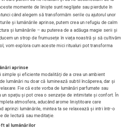
 aceste momente de liniște sunt neglijate sau pierdute în
, atunci când alegem să transformăm serile cu ajutorul unor
ecturile și lumânările aprinse, putem crea un refugiu de calm
tura și lumânările – au puterea de a adăuga magie serii și
aducem un strop de frumusețe în viața noastră și să cultivăm
ol, vom explora cum aceste mici ritualuri pot transforma
ânări aprinse
 simple și eficiente modalități de a crea un ambient
de lumânări nu doar că luminează subtil încăperea, dar și
relaxare. Fie că este vorba de lumânări parfumate sau
n spațiu și pot crea o senzație de intimitate și confort. În
ompleta atmosfera, aducând arome liniștitoare care
d aprinzi lumânările, mintea ta se relaxează și intri într-o
e de lectură sau meditație.
ft al lumânărilor