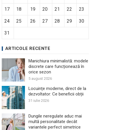
17
18
19
20
21
22
23
24
25
26
27
28
29
30
31
ARTICOLE RECENTE
Manichiura minimalistă: modele
discrete care funcționează în
orice sezon
5 august 2026
Locuințe moderne, direct de la
dezvoltator: Ce beneficii obții
31 iulie 2026
Dungile neregulate aduc mai
multă personalitate decât
variantele perfect simetrice