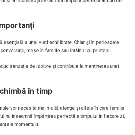
i și la îmbunătățirea calității timpului petrecut alături de
importanți
esențială a unei vieți echilibrate. Chiar și în perioadele
conversații, mese în familie sau întâlniri cu prietenii.
duc senzația de izolare și contribuie la menținerea unei
schimbă în timp
ale vor necesita mai multă atenție și altele în care familia
rul nu înseamnă împărțirea perfectă a timpului în fiecare zi,
tanțele momentului.