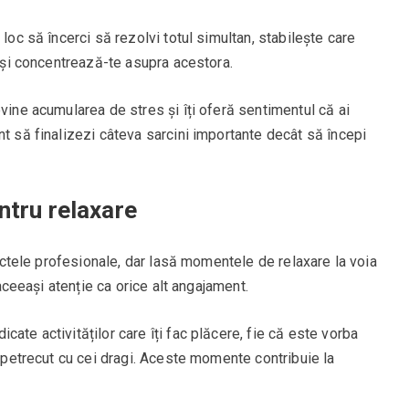
 loc să încerci să rezolvi totul simultan, stabilește care
i și concentrează-te asupra acestora.
evine acumularea de stres și îți oferă sentimentul că ai
nt să finalizezi câteva sarcini importante decât să începi
ntru relaxare
oiectele profesionale, dar lasă momentele de relaxare la voia
 aceeași atenție ca orice alt angajament.
ate activităților care îți fac plăcere, fie că este vorba
p petrecut cu cei dragi. Aceste momente contribuie la