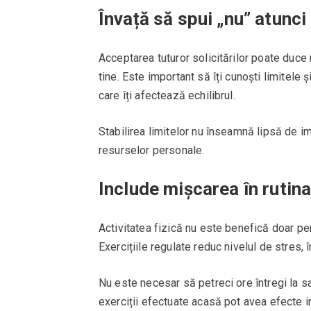
Învață să spui „nu” atunc
Acceptarea tuturor solicitărilor poate duce 
tine. Este important să îți cunoști limitele ș
care îți afectează echilibrul.
Stabilirea limitelor nu înseamnă lipsă de im
resurselor personale.
Include mișcarea în ruti
Activitatea fizică nu este benefică doar pen
Exercițiile regulate reduc nivelul de stres,
Nu este necesar să petreci ore întregi la sa
exerciții efectuate acasă pot avea efecte i