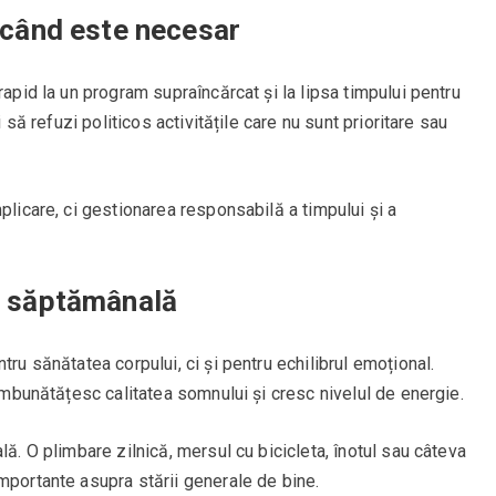
i când este necesar
rapid la un program supraîncărcat și la lipsa timpului pentru
i să refuzi politicos activitățile care nu sunt prioritare sau
plicare, ci gestionarea responsabilă a timpului și a
na săptămânală
tru sănătatea corpului, ci și pentru echilibrul emoțional.
 îmbunătățesc calitatea somnului și cresc nivelul de energie.
lă. O plimbare zilnică, mersul cu bicicleta, înotul sau câteva
mportante asupra stării generale de bine.