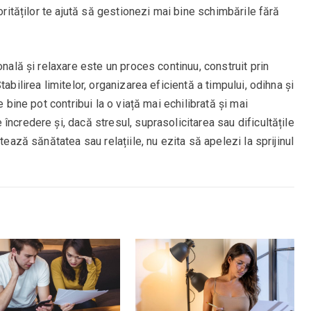
iorităților te ajută să gestionezi mai bine schimbările fără
onală și relaxare este un proces continuu, construit prin
abilirea limitelor, organizarea eficientă a timpului, odihna și
e bine pot contribui la o viață mai echilibrată și mai
ncredere și, dacă stresul, suprasolicitarea sau dificultățile
tează sănătatea sau relațiile, nu ezita să apelezi la sprijinul