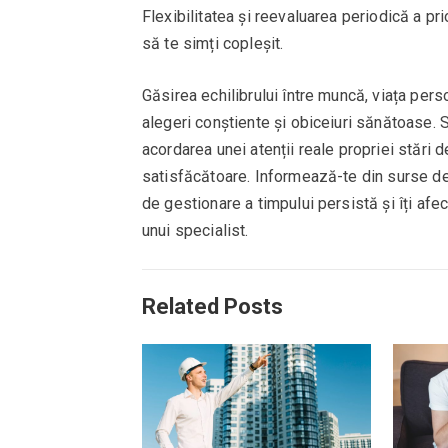
Flexibilitatea și reevaluarea periodică a pr
să te simți copleșit.
Găsirea echilibrului între muncă, viața pers
alegeri conștiente și obiceiuri sănătoase. St
acordarea unei atenții reale propriei stări d
satisfăcătoare. Informează-te din surse de î
de gestionare a timpului persistă și îți afec
unui specialist.
Related Posts