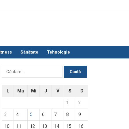
itness
Sănătate
Tehnologie
Caută
după:
L
Ma
Mi
J
V
S
D
1
2
3
4
5
6
7
8
9
10
11
12
13
14
15
16