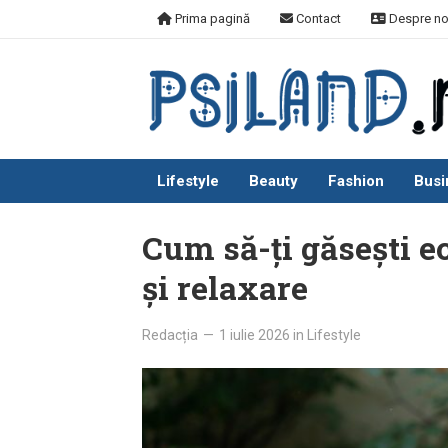
Skip
Prima pagină
Contact
Despre no
to
content
Lifestyle
Beauty
Fashion
Busi
Cum să-ți găsești e
și relaxare
Redacția
—
1 iulie 2026
in
Lifestyle