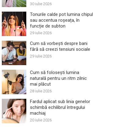
30 iulie 2026
Tonurile calde pot lumina chipul
sau accentua roșeața, în
funcție de subton
29 iulie 2026
Cum să vorbești despre bani
fără să creezi tensiuni sociale
29 iulie 2026
Cum să folosești lumina
naturală pentru un ritm zilnic
mai plăcut
28 iulie 2026
Fardul aplicat sub linia genelor
schimbă echilibrul întregului
machiaj
20 iulie 2026