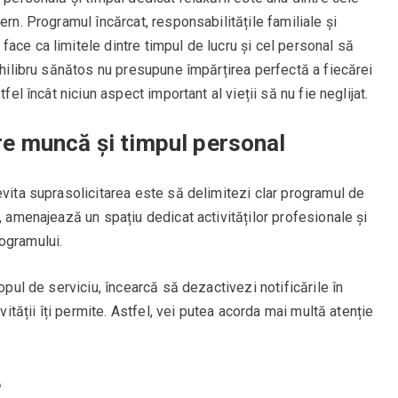
ern. Programul încărcat, responsabilitățile familiale și
ace ca limitele dintre timpul de lucru și cel personal să
echilibru sănătos nu presupune împărțirea perfectă a fiecărei
fel încât niciun aspect important al vieții să nu fie neglijat.
tre muncă și timpul personal
evita suprasolicitarea este să delimitezi clar programul de
, amenajează un spațiu dedicat activităților profesionale și
ogramului.
opul de serviciu, încearcă să dezactivezi notificările în
ivității îți permite. Astfel, vei putea acorda mai multă atenție
e