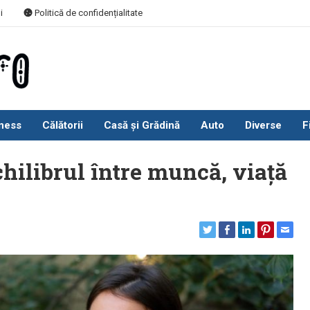
i
Politică de confidențialitate
ness
Călătorii
Casă și Grădină
Auto
Diverse
F
chilibrul între muncă, viață