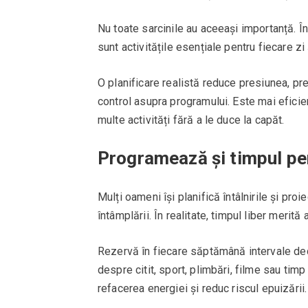
Nu toate sarcinile au aceeași importanță. În
sunt activitățile esențiale pentru fiecare z
O planificare realistă reduce presiunea, pr
control asupra programului. Este mai eficie
multe activități fără a le duce la capăt.
Programează și timpul pe
Mulți oameni își planifică întâlnirile și pr
întâmplării. În realitate, timpul liber merită
Rezervă în fiecare săptămână intervale dedic
despre citit, sport, plimbări, filme sau tim
refacerea energiei și reduc riscul epuizării.