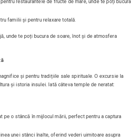
tă pentru restaurantele de fructe de mare, unde te poți bucura
ru familii și pentru relaxare totală.
jă, unde te poți bucura de soare, înot și de atmosfera
ză
nifice și pentru tradițiile sale spirituale. O excursie la
tura și istoria insulei. Iată câteva temple de neratat:
t pe o stâncă în mijlocul mării, perfect pentru a captura
inea unei stânci înalte, oferind vederi uimitoare asupra