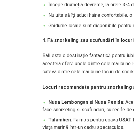
Începe drumeția devreme, la orele 3-4 di
Nu uita să îți aduci haine confortabile, o 
Ghidurile locale sunt disponibile pentru a
Fă snorkeling sau scufundări în locuri
Bali este o destinație fantastică pentru iubi
acesteia oferă unele dintre cele mai bune lo
câteva dintre cele mai bune locuri de snork
Locuri recomandate pentru snorkeling ș
Nusa Lembongan și Nusa Penida
: Ace
face snorkeling și scufundări, cu recife de 
Tulamben
: Faimos pentru epava
USAT 
viața marină într-un cadru spectaculos.