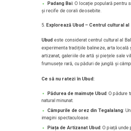
Padang Bai
: O locație populară pentru 
și recife de corali deosebite.
Explorează Ubud – Centrul cultural al 
Ubud
este considerat centrul cultural al Bal
experimenta tradițiile balineze, arta locală
artizanat, galeriile de artă și piețele sale
frumusețe rară, cu păduri de junglă și câmp
Ce să nu ratezi în Ubud:
Pădurea de maimuțe Ubud
: O pădure t
natural minunat.
Câmpurile de orez din Tegalalang
: U
imagini spectaculoase.
Piața de Artizanat Ubud
: O piață unde 