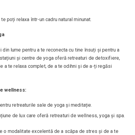
 te poți relaxa într-un cadru natural minunat.
ga
i din lume pentru a te reconecta cu tine însuți și pentru a
tațiuni și centre de yoga oferă retreaturi de detoxifiere,
de a te relaxa complet, de a te odihni și de a-ți regăsi
e wellness:
entru retreaturile sale de yoga și meditație.
țiune de lux care oferă retreaturi de wellness, yoga și spa.
te o modalitate excelentă de a scăpa de stres și de a te