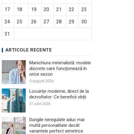
17
18
19
20
21
22
23
24
25
26
27
28
29
30
31
ARTICOLE RECENTE
Manichiura minimalistă: modele
discrete care funcționează în
orice sezon
5 august 2026
Locuințe moderne, direct de la
dezvoltator: Ce beneficii obții
31 iulie 2026
Dungile neregulate aduc mai
multă personalitate decât
variantele perfect simetrice