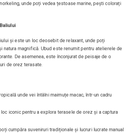
snorkeling, unde poți vedea țestoase marine, pești colorați
Baliului
iului și este un loc deosebit de relaxant, unde poți
 și natura magnifică. Ubud este renumit pentru atelierele de
 vibrante. De asemenea, este înconjurat de peisaje de o
uri de orez terasate.
ropicală unde vei întâlni maimuțe macac, într-un cadru
n loc iconic pentru a explora terasele de orez și a captura
poți cumpăra suveniruri tradiționale și lucruri lucrate manual