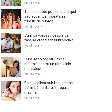
30 iulie 2026
Tonurile calde pot lumina chipul
sau accentua roșeața, în
funcție de subton
29 iulie 2026
Cum să vorbești despre bani
fără să creezi tensiuni sociale
29 iulie 2026
Cum să folosești lumina
naturală pentru un ritm zilnic
mai plăcut
28 iulie 2026
Fardul aplicat sub linia genelor
schimbă echilibrul întregului
machiaj
20 iulie 2026