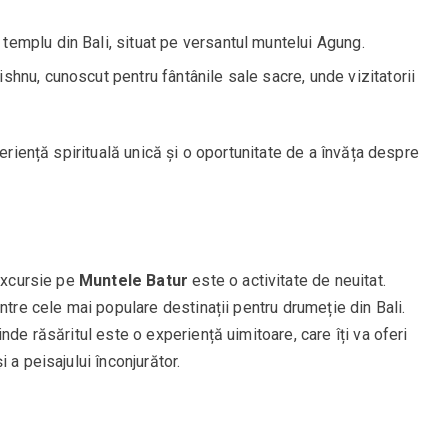
 templu din Bali, situat pe versantul muntelui Agung.
ishnu, cunoscut pentru fântânile sale sacre, unde vizitatorii
periență spirituală unică și o oportunitate de a învăța despre
 excursie pe
Muntele Batur
este o activitate de neuitat.
ntre cele mai populare destinații pentru drumeție din Bali.
nde răsăritul este o experiență uimitoare, care îți va oferi
 a peisajului înconjurător.