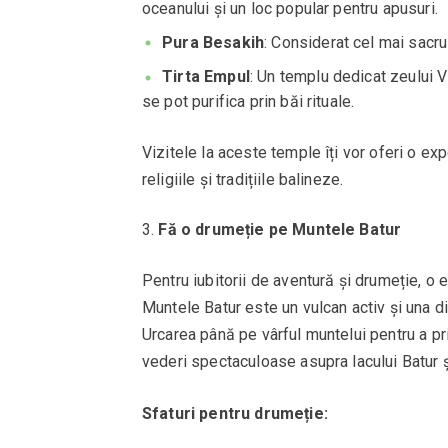
oceanului și un loc popular pentru apusuri.
Pura Besakih
: Considerat cel mai sacru
Tirta Empul
: Un templu dedicat zeului V
se pot purifica prin băi rituale.
Vizitele la aceste temple îți vor oferi o ex
religiile și tradițiile balineze.
Fă o drumeție pe Muntele Batur
Pentru iubitorii de aventură și drumeție, o
Muntele Batur este un vulcan activ și una di
Urcarea până pe vârful muntelui pentru a pri
vederi spectaculoase asupra lacului Batur și
Sfaturi pentru drumeție: