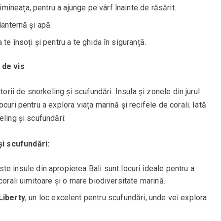
mineața, pentru a ajunge pe vârf înainte de răsărit.
lanternă și apă.
 te însoți și pentru a te ghida în siguranță.
 de vis
torii de snorkeling și scufundări. Insula și zonele din jurul
curi pentru a explora viața marină și recifele de corali. Iată
eling și scufundări:
i scufundări:
ste insule din apropierea Bali sunt locuri ideale pentru a
corali uimitoare și o mare biodiversitate marină.
Liberty
, un loc excelent pentru scufundări, unde vei explora