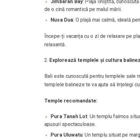
Jimbaran Bay
: Plajă liniștită, cunoscu
de o cină romantică pe malul mării.
Nusa Dua
: O plajă mai calmă, ideală pent
Începe-ți vacanța cu o zi de relaxare pe pla
relaxantă.
Explorează templele și cultura baline
Bali este cunoscută pentru templele sale mag
templele balineze te va ajuta să înțelegi cul
Temple recomandate:
Pura Tanah Lot
: Un templu faimos situa
apusuri spectaculoase.
Pura Uluwatu
: Un templu situat pe marg