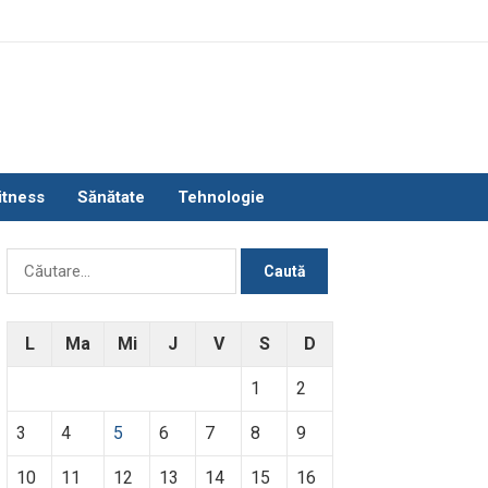
itness
Sănătate
Tehnologie
Caută
după:
L
Ma
Mi
J
V
S
D
1
2
3
4
5
6
7
8
9
10
11
12
13
14
15
16