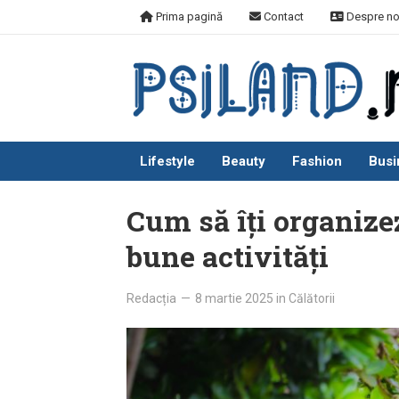
Skip
Prima pagină
Contact
Despre no
to
content
Lifestyle
Beauty
Fashion
Busi
Cum să îți organizez
bune activități
Redacția
—
8 martie 2025
in
Călătorii