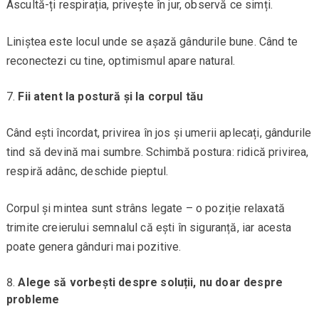
Ascultă-ți respirația, privește în jur, observă ce simți.
Liniștea este locul unde se așază gândurile bune. Când te
reconectezi cu tine, optimismul apare natural.
Fii atent la postură și la corpul tău
Când ești încordat, privirea în jos și umerii aplecați, gândurile
tind să devină mai sumbre. Schimbă postura: ridică privirea,
respiră adânc, deschide pieptul.
Corpul și mintea sunt strâns legate – o poziție relaxată
trimite creierului semnalul că ești în siguranță, iar acesta
poate genera gânduri mai pozitive.
Alege să vorbești despre soluții, nu doar despre
probleme