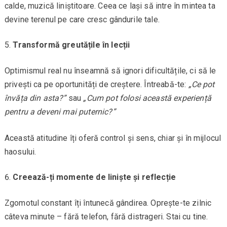
calde, muzică liniștitoare. Ceea ce lași să intre în mintea ta
devine terenul pe care cresc gândurile tale.
Transformă greutățile în lecții
Optimismul real nu înseamnă să ignori dificultățile, ci să le
privești ca pe oportunități de creștere. Întreabă-te:
„Ce pot
învăța din asta?”
sau
„Cum pot folosi această experiență
pentru a deveni mai puternic?”
Această atitudine îți oferă control și sens, chiar și în mijlocul
haosului.
Creează-ți momente de liniște și reflecție
Zgomotul constant îți întunecă gândirea. Oprește-te zilnic
câteva minute – fără telefon, fără distrageri. Stai cu tine.