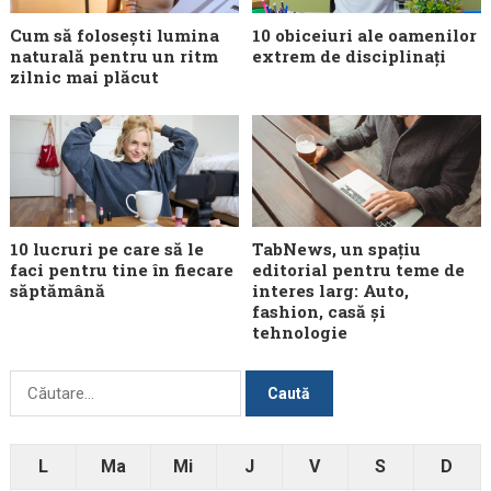
Cum să folosești lumina
10 obiceiuri ale oamenilor
naturală pentru un ritm
extrem de disciplinați
zilnic mai plăcut
10 lucruri pe care să le
TabNews, un spațiu
faci pentru tine în fiecare
editorial pentru teme de
săptămână
interes larg: Auto,
fashion, casă și
tehnologie
Caută
după:
L
Ma
Mi
J
V
S
D