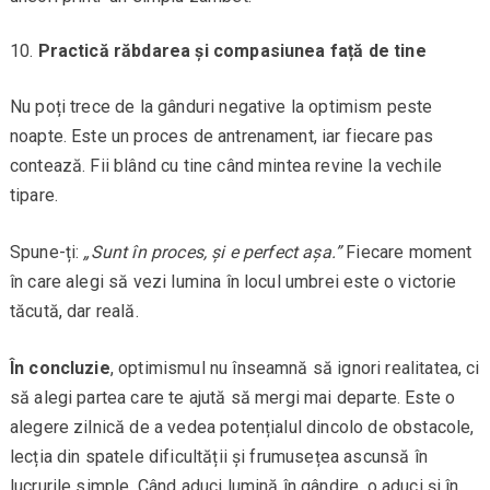
Practică răbdarea și compasiunea față de tine
Nu poți trece de la gânduri negative la optimism peste
noapte. Este un proces de antrenament, iar fiecare pas
contează. Fii blând cu tine când mintea revine la vechile
tipare.
Spune-ți:
„Sunt în proces, și e perfect așa.”
Fiecare moment
în care alegi să vezi lumina în locul umbrei este o victorie
tăcută, dar reală.
În concluzie
, optimismul nu înseamnă să ignori realitatea, ci
să alegi partea care te ajută să mergi mai departe. Este o
alegere zilnică de a vedea potențialul dincolo de obstacole,
lecția din spatele dificultății și frumusețea ascunsă în
lucrurile simple. Când aduci lumină în gândire, o aduci și în