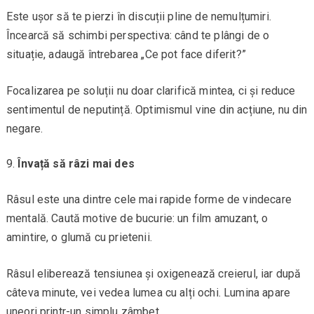
Este ușor să te pierzi în discuții pline de nemulțumiri.
Încearcă să schimbi perspectiva: când te plângi de o
situație, adaugă întrebarea „Ce pot face diferit?”
Focalizarea pe soluții nu doar clarifică mintea, ci și reduce
sentimentul de neputință. Optimismul vine din acțiune, nu din
negare.
Învață să râzi mai des
Râsul este una dintre cele mai rapide forme de vindecare
mentală. Caută motive de bucurie: un film amuzant, o
amintire, o glumă cu prietenii.
Râsul eliberează tensiunea și oxigenează creierul, iar după
câteva minute, vei vedea lumea cu alți ochi. Lumina apare
uneori printr-un simplu zâmbet.