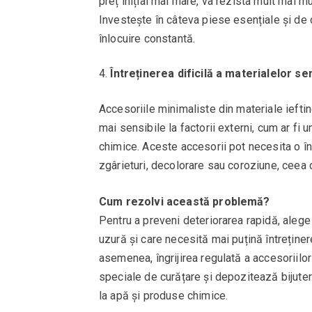
preț inițial mai mare, va rezista mult mai mul
Investește în câteva piese esențiale și de ca
înlocuire constantă.
Întreținerea dificilă a materialelor se
Accesoriile minimaliste din materiale ieftine
mai sensibile la factorii externi, cum ar f
chimice. Aceste accesorii pot necesita o înt
zgârieturi, decolorare sau coroziune, ceea 
Cum rezolvi această problemă?
Pentru a preveni deteriorarea rapidă, alege 
uzură și care necesită mai puțină întreținer
asemenea, îngrijirea regulată a accesoriilor
speciale de curățare și depozitează bijuteri
la apă și produse chimice.