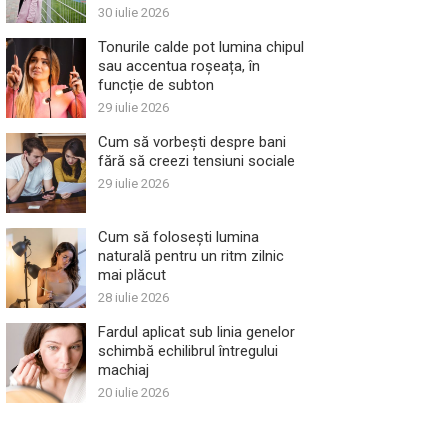
30 iulie 2026
Tonurile calde pot lumina chipul
sau accentua roșeața, în
funcție de subton
29 iulie 2026
Cum să vorbești despre bani
fără să creezi tensiuni sociale
29 iulie 2026
Cum să folosești lumina
naturală pentru un ritm zilnic
mai plăcut
28 iulie 2026
Fardul aplicat sub linia genelor
schimbă echilibrul întregului
machiaj
20 iulie 2026