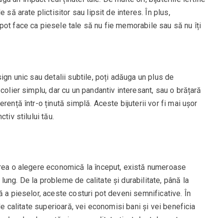
 să arate plictisitor sau lipsit de interes. În plus,
pot face ca piesele tale să nu fie memorabile sau să nu îți
ign unic sau detalii subtile, poți adăuga un plus de
colier simplu, dar cu un pandantiv interesant, sau o brățară
rență într-o ținută simplă. Aceste bijuterii vor fi mai ușor
tiv stilului tău.
ărea o alegere economică la început, există numeroase
ung. De la probleme de calitate și durabilitate, până la
ă a pieselor, aceste costuri pot deveni semnificative. În
 de calitate superioară, vei economisi bani și vei beneficia