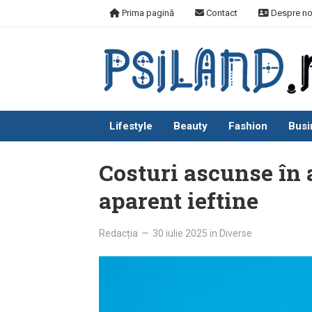
Skip
Prima pagină
Contact
Despre no
to
content
Lifestyle
Beauty
Fashion
Busi
Costuri ascunse în 
aparent ieftine
Redacția
—
30 iulie 2025
in
Diverse