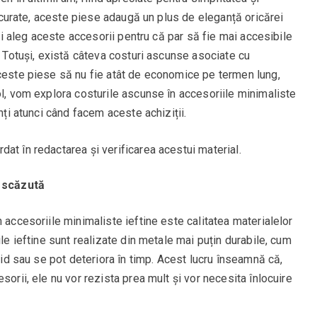
ii curate, aceste piese adaugă un plus de eleganță oricărei
noi aleg aceste accesorii pentru că par să fie mai accesibile
. Totuși, există câteva costuri ascunse asociate cu
aceste piese să nu fie atât de economice pe termen lung,
ol, vom explora costurile ascunse în accesoriile minimaliste
nți atunci când facem aceste achiziții.
rdat în redactarea și verificarea acestui material.
a scăzută
 accesoriile minimaliste ieftine este calitatea materialelor
ile ieftine sunt realizate din metale mai puțin durabile, cum
apid sau se pot deteriora în timp. Acest lucru înseamnă că,
sorii, ele nu vor rezista prea mult și vor necesita înlocuire