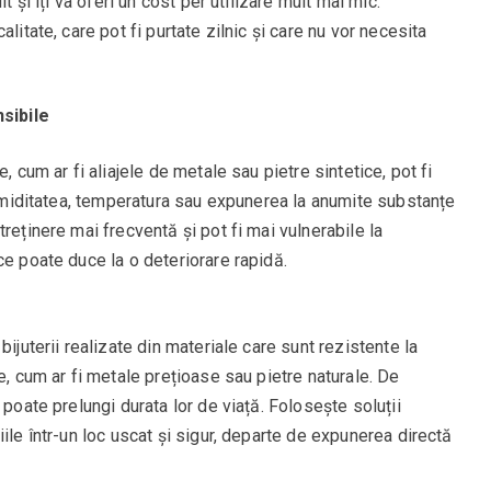
t și îți va oferi un cost per utilizare mult mai mic.
litate, care pot fi purtate zilnic și care nu vor necesita
nsibile
, cum ar fi aliajele de metale sau pietre sintetice, pot fi
i umiditatea, temperatura sau expunerea la anumite substanțe
reținere mai frecventă și pot fi mai vulnerabile la
ce poate duce la o deteriorare rapidă.
bijuterii realizate din materiale care sunt rezistente la
e, cum ar fi metale prețioase sau pietre naturale. De
 poate prelungi durata lor de viață. Folosește soluții
ile într-un loc uscat și sigur, departe de expunerea directă