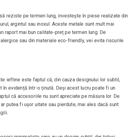
 să reziste pe termen lung, investește în piese realizate din
aurul, argintul sau inoxul. Aceste metale sunt mult mai
 un raport mai bun calitate-preț pe termen lung. De
ergice sau din materiale eco-friendly, vei evita riscurile
e ieftine este faptul că, din cauza designului lor subtil,
 în evidență într-o ținută. Deși acest lucru poate fi un
faptul că accesoriile nu sunt apreciate pe măsura lor. De
ar putea fi ușor uitate sau pierdute, mai ales dacă sunt
ili.
sorii minimaliste care au un design subtil, dar totuși