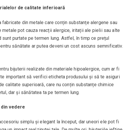
ialelor de calitate inferioară
a fabricate din metale care conțin substanțe alergene sau
etale pot cauza reacții alergice, iritații ale pielii sau alte
sunt purtate pe termen lung. Astfel, în timp ce prețul
 pentru sănătate ar putea deveni un cost ascuns semnificativ.
ntru bijuterii realizate din materiale hipoalergice, cum ar fi
te important să verifici eticheta produsului și să te asiguri
 de calitate superioară, care nu conțin substanțe chimice
tul, dar și sănătatea ta pe termen lung.
 din vedere
accesoriu simplu și elegant la început, dar uneori ele pot fi
un impact real ținutei tale. De multe ori, bijuteriile ieftine