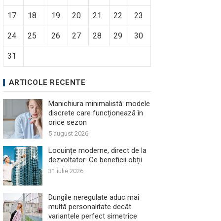
17
18
19
20
21
22
23
24
25
26
27
28
29
30
31
ARTICOLE RECENTE
Manichiura minimalistă: modele
discrete care funcționează în
orice sezon
5 august 2026
Locuințe moderne, direct de la
dezvoltator: Ce beneficii obții
31 iulie 2026
Dungile neregulate aduc mai
multă personalitate decât
variantele perfect simetrice