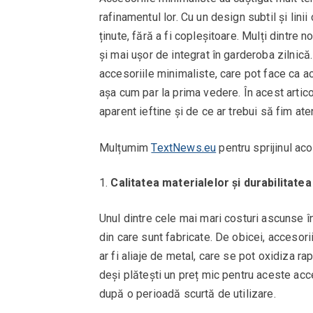
rafinamentul lor. Cu un design subtil și lin
ținute, fără a fi copleșitoare. Mulți dintre 
și mai ușor de integrat în garderoba zilnică
accesoriile minimaliste, care pot face ca 
așa cum par la prima vedere. În acest artic
aparent ieftine și de ce ar trebui să fim ate
Mulțumim
TextNews.eu
pentru sprijinul aco
Calitatea materialelor și durabilitate
Unul dintre cele mai mari costuri ascunse în
din care sunt fabricate. De obicei, accesori
ar fi aliaje de metal, care se pot oxidiza r
deși plătești un preț mic pentru aceste acce
după o perioadă scurtă de utilizare.