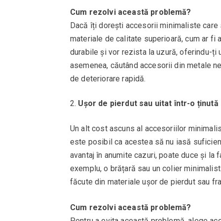
Cum rezolvi această problemă?
Dacă îți dorești accesorii minimaliste care
materiale de calitate superioară, cum ar fi 
durabile și vor rezista la uzură, oferindu-ți
asemenea, căutând accesorii din metale neal
de deteriorare rapidă.
Ușor de pierdut sau uitat într-o ținută
Un alt cost ascuns al accesoriilor minimalist
este posibil ca acestea să nu iasă suficient
avantaj în anumite cazuri, poate duce și la 
exemplu, o brățară sau un colier minimalist 
făcute din materiale ușor de pierdut sau frag
Cum rezolvi această problemă?
Pentru a evita această problemă, alege acce