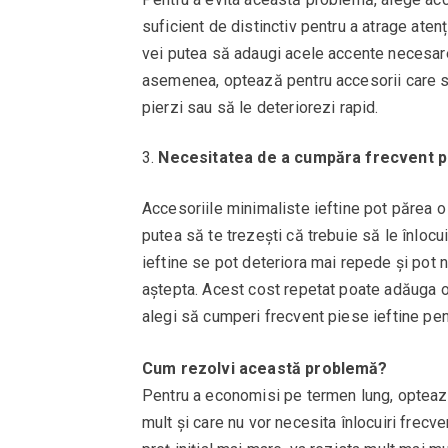
suficient de distinctiv pentru a atrage atenț
vei putea să adaugi acele accente necesare 
asemenea, optează pentru accesorii care sun
pierzi sau să le deteriorezi rapid.
Necesitatea de a cumpăra frecvent pe
Accesoriile minimaliste ieftine pot părea o
putea să te trezești că trebuie să le înlocui
ieftine se pot deteriora mai repede și pot 
aștepta. Acest cost repetat poate adăuga o
alegi să cumperi frecvent piese ieftine pent
Cum rezolvi această problemă?
Pentru a economisi pe termen lung, optează
mult și care nu vor necesita înlocuiri frecve