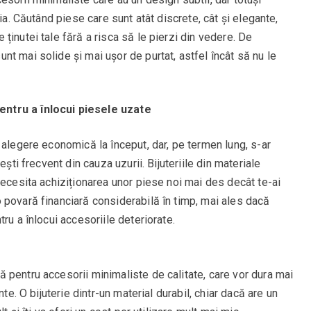
ia. Căutând piese care sunt atât discrete, cât și elegante,
ținutei tale fără a risca să le pierzi din vedere. De
t mai solide și mai ușor de purtat, astfel încât să nu le
ntru a înlocui piesele uzate
 alegere economică la început, dar, pe termen lung, s-ar
ești frecvent din cauza uzurii. Bijuteriile din materiale
necesita achiziționarea unor piese noi mai des decât te-ai
 povară financiară considerabilă în timp, mai ales dacă
ru a înlocui accesoriile deteriorate.
 pentru accesorii minimaliste de calitate, care vor dura mai
nte. O bijuterie dintr-un material durabil, chiar dacă are un