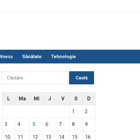
itness
Sănătate
Tehnologie
Caută
după:
L
Ma
Mi
J
V
S
D
1
2
3
4
5
6
7
8
9
10
11
12
13
14
15
16