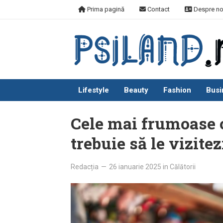
Skip
Prima pagină
Contact
Despre no
to
content
Lifestyle
Beauty
Fashion
Busi
Cele mai frumoase o
trebuie să le vizitez
Redacția
—
26 ianuarie 2025
in
Călătorii