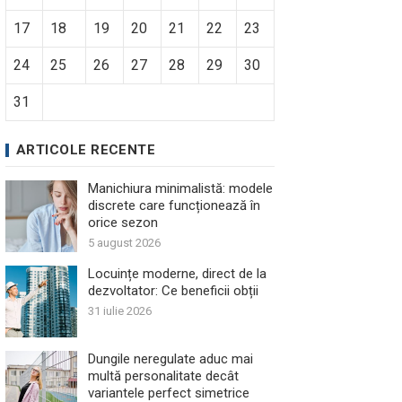
17
18
19
20
21
22
23
24
25
26
27
28
29
30
31
ARTICOLE RECENTE
Manichiura minimalistă: modele
discrete care funcționează în
orice sezon
5 august 2026
Locuințe moderne, direct de la
dezvoltator: Ce beneficii obții
31 iulie 2026
Dungile neregulate aduc mai
multă personalitate decât
variantele perfect simetrice