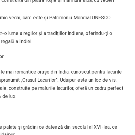
construită din piatră roșie și marmură albă, cu vederi
mic vechi, care este și Patrimoniu Mondial UNESCO.
-o lume a regilor și a tradițiilor indiene, oferindu-ți o
regală a Indiei.
or
cele mai romantice orașe din India, cunoscut pentru lacurile
pranumit „Orașul Lacurilor”, Udaipur este un loc de vis,
ale, construite pe malurile lacurilor, oferă un cadru perfect
 de lux.
palate și grădini ce datează din secolul al XVI-lea, ce
Udaipur.