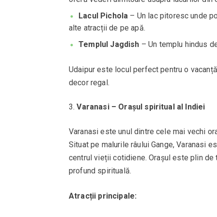
Lacul Pichola
– Un lac pitoresc unde po
alte atracții de pe apă.
Templul Jagdish
– Un templu hindus ded
Udaipur este locul perfect pentru o vacanță 
decor regal.
Varanasi – Orașul spiritual al Indiei
Varanasi este unul dintre cele mai vechi or
Situat pe malurile râului Gange, Varanasi este
centrul vieții cotidiene. Orașul este plin d
profund spirituală.
Atracții principale: