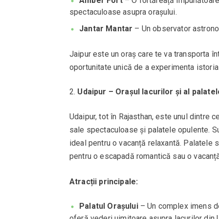
Amber Fort
– O fortăreață impunătoare 
spectaculoase asupra orașului.
Jantar Mantar
– Un observator astrono
Jaipur este un oraș care te va transporta într
oportunitate unică de a experimenta istoria 
Udaipur – Orașul lacurilor și al palatel
Udaipur, tot în Rajasthan, este unul dintre 
sale spectaculoase și palatele opulente. Su
ideal pentru o vacanță relaxantă. Palatele s
pentru o escapadă romantică sau o vacanță
Atracții principale:
Palatul Orașului
– Un complex imens de 
oferă vederi uimitoare asupra lacurilor din 