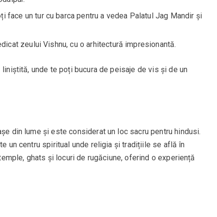
ți face un tur cu barca pentru a vedea Palatul Jag Mandir și
icat zeului Vishnu, cu o arhitectură impresionantă.
liniștită, unde te poți bucura de peisaje de vis și de un
așe din lume și este considerat un loc sacru pentru hindusi.
 un centru spiritual unde religia și tradițiile se află în
e temple, ghats și locuri de rugăciune, oferind o experiență