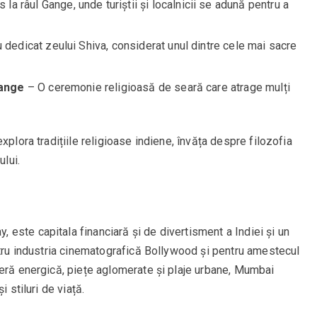
la râul Gange, unde turiștii și localnicii se adună pentru a
dedicat zeului Shiva, considerat unul dintre cele mai sacre
Gange
– O ceremonie religioasă de seară care atrage mulți
xplora tradițiile religioase indiene, învăța despre filozofia
ului.
este capitala financiară și de divertisment a Indiei și un
ntru industria cinematografică Bollywood și pentru amestecul
feră energică, piețe aglomerate și plaje urbane, Mumbai
 stiluri de viață.