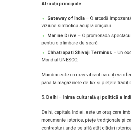
Atracții principale:
Gateway of India
– O arcadă impozantă c
viziune simbolică asupra orașului.
Marine Drive
– O promenadă spectaculoa
pentru o plimbare de seară.
Chhatrapati Shivaji Terminus
– Un exe
Mondial UNESCO.
Mumbai este un oraș vibrant care îți va ofe
până la magazinele de lux și piețele tradiți
Delhi – Inima culturală și politică a Ind
Delhi, capitala Indiei, este un oraș care îmb
monumente istorice, piețe tradiționale și ca
contrasturi, unde se află atât clădiri istori