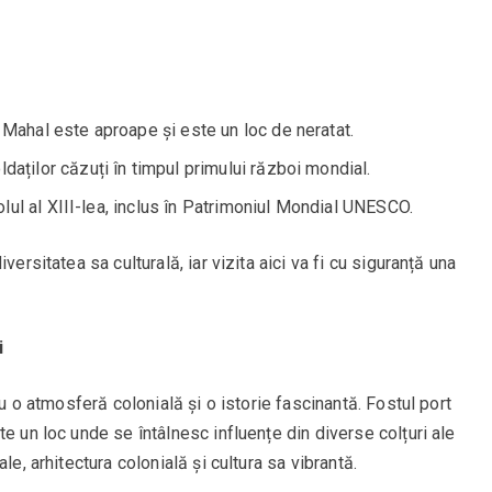
j Mahal este aproape și este un loc de neratat.
daților căzuți în timpul primului război mondial.
lul al XIII-lea, inclus în Patrimoniul Mondial UNESCO.
versitatea sa culturală, iar vizita aici va fi cu siguranță una
i
cu o atmosferă colonială și o istorie fascinantă. Fostul port
e un loc unde se întâlnesc influențe din diverse colțuri ale
le, arhitectura colonială și cultura sa vibrantă.