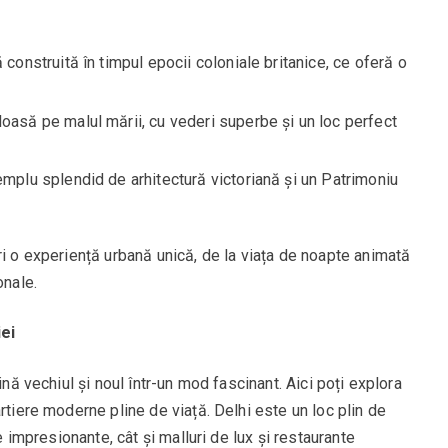
onstruită în timpul epocii coloniale britanice, ce oferă o
să pe malul mării, cu vederi superbe și un loc perfect
mplu splendid de arhitectură victoriană și un Patrimoniu
ri o experiență urbană unică, de la viața de noapte animată
onale.
iei
ină vechiul și noul într-un mod fascinant. Aici poți explora
rtiere moderne pline de viață. Delhi este un loc plin de
ce impresionante, cât și malluri de lux și restaurante