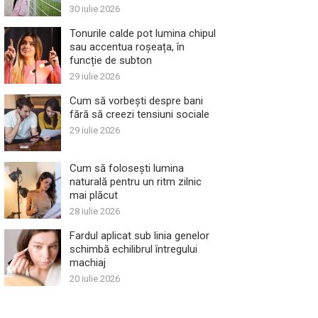
30 iulie 2026
Tonurile calde pot lumina chipul
sau accentua roșeața, în
funcție de subton
29 iulie 2026
Cum să vorbești despre bani
fără să creezi tensiuni sociale
29 iulie 2026
Cum să folosești lumina
naturală pentru un ritm zilnic
mai plăcut
28 iulie 2026
Fardul aplicat sub linia genelor
schimbă echilibrul întregului
machiaj
20 iulie 2026