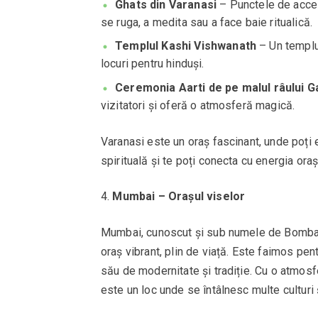
Ghats din Varanasi
– Punctele de acces 
se ruga, a medita sau a face baie ritualică.
Templul Kashi Vishwanath
– Un templu 
locuri pentru hinduși.
Ceremonia Aarti de pe malul râului 
vizitatori și oferă o atmosferă magică.
Varanasi este un oraș fascinant, unde poți e
spirituală și te poți conecta cu energia oraș
Mumbai – Orașul viselor
Mumbai, cunoscut și sub numele de Bombay, 
oraș vibrant, plin de viață. Este faimos pe
său de modernitate și tradiție. Cu o atmos
este un loc unde se întâlnesc multe culturi și