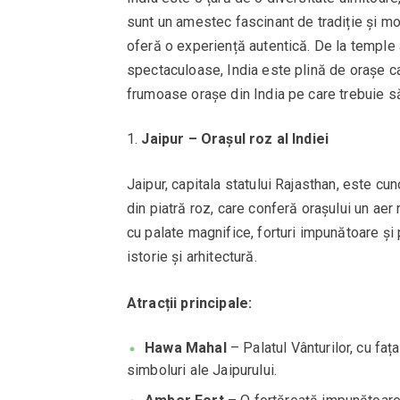
sunt un amestec fascinant de tradiție și mo
oferă o experiență autentică. De la temple a
spectaculoase, India este plină de orașe ca
frumoase orașe din India pe care trebuie să 
Jaipur – Orașul roz al Indiei
Jaipur, capitala statului Rajasthan, este cu
din piatră roz, care conferă orașului un aer r
cu palate magnifice, forturi impunătoare și 
istorie și arhitectură.
Atracții principale:
Hawa Mahal
– Palatul Vânturilor, cu fa
simboluri ale Jaipurului.