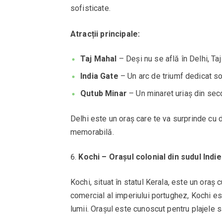
sofisticate.
Atracții principale:
Taj Mahal
– Deși nu se află în Delhi, Ta
India Gate
– Un arc de triumf dedicat sol
Qutub Minar
– Un minaret uriaș din seco
Delhi este un oraș care te va surprinde cu di
memorabilă.
Kochi – Orașul colonial din sudul Indie
Kochi, situat în statul Kerala, este un oraș 
comercial al imperiului portughez, Kochi est
lumii. Orașul este cunoscut pentru plajele sa