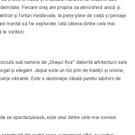
dernitate. Fiecare oraș are propria sa atmosferă unică și
ntice și forturi medievale, la piețe pline de viață și peisaje
re merită să fie explorate. Iată câteva dintre cele mai
le vizitezi.
noscută sub numele de „Orașul Roz” datorită arhitecturii sale
egal și elegant. Jaipur este un loc plin de tradiții și istorie,
piețe vibrante. Este o destinație ideală pentru iubitorii de
țada sa spectaculoasă, este unul dintre cele mai iconice