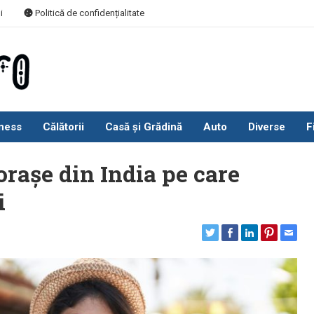
i
Politică de confidențialitate
ness
Călătorii
Casă și Grădină
Auto
Diverse
F
rașe din India pe care
i