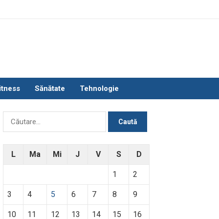
itness
Sănătate
Tehnologie
Caută
după:
L
Ma
Mi
J
V
S
D
1
2
3
4
5
6
7
8
9
10
11
12
13
14
15
16