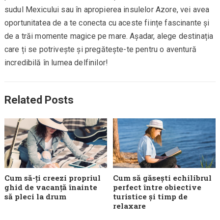
sudul Mexicului sau în apropierea insulelor Azore, vei avea
oportunitatea de a te conecta cu aceste ființe fascinante și
de a trăi momente magice pe mare. Așadar, alege destinația
care ți se potrivește și pregătește-te pentru o aventură
incredibilă în lumea delfinilor!
Related Posts
Cum să-ți creezi propriul
Cum să găsești echilibrul
ghid de vacanță înainte
perfect între obiective
să pleci la drum
turistice și timp de
relaxare