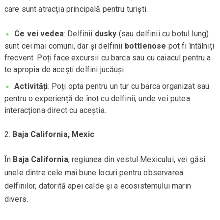
care sunt atracția principală pentru turiști.
Ce vei vedea
: Delfinii
dusky
(sau delfinii cu botul lung)
sunt cei mai comuni, dar și delfinii
bottlenose
pot fi întâlniți
frecvent. Poți face excursii cu barca sau cu caiacul pentru a
te apropia de acești delfini jucăuși.
Activități
: Poți opta pentru un tur cu barca organizat sau
pentru o experiență de înot cu delfinii, unde vei putea
interacționa direct cu aceștia.
Baja California, Mexic
În
Baja California
, regiunea din vestul Mexicului, vei găsi
unele dintre cele mai bune locuri pentru observarea
delfinilor, datorită apei calde și a ecosistemului marin
divers.