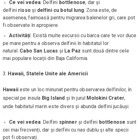
Ce vei vedea
: Delfini
bottlenose
, dar și
delfini
risso
și
delfini cu botul lung
. Zona este, de
asemenea, faimoasă pentru migrarea balenelor gri, care pot
fi observate în apropiere.
Activități
: Există multe excursii cu barca care te vor duce
pe mare pentru a observa delfinii în habitatul lor
natural.
Cabo San Lucas
și
La Paz
sunt două dintre cele
mai populare locații din Baja California.
Hawaii, Statele Unite ale Americii
Hawaii
este un loc minunat pentru observarea delfinilor, în
special pe insula
Big Island
și în jurul
Molokini Crater
,
unde habitatul marin este divers și abunda delfini jucăuși.
Ce vei vedea
: Delfini
spinner
și delfini
bottlenose
sunt
cei mai frecvenți, dar și delfini cu nas dublu și alte specii
pot fi observați.