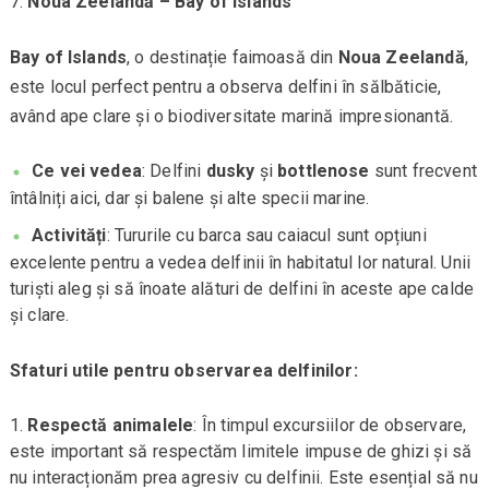
Noua Zeelandă – Bay of Islands
Bay of Islands
, o destinație faimoasă din
Noua Zeelandă
,
este locul perfect pentru a observa delfini în sălbăticie,
având ape clare și o biodiversitate marină impresionantă.
Ce vei vedea
: Delfini
dusky
și
bottlenose
sunt frecvent
întâlniți aici, dar și balene și alte specii marine.
Activități
: Tururile cu barca sau caiacul sunt opțiuni
excelente pentru a vedea delfinii în habitatul lor natural. Unii
turiști aleg și să înoate alături de delfini în aceste ape calde
și clare.
Sfaturi utile pentru observarea delfinilor:
Respectă animalele
: În timpul excursiilor de observare,
este important să respectăm limitele impuse de ghizi și să
nu interacționăm prea agresiv cu delfinii. Este esențial să nu