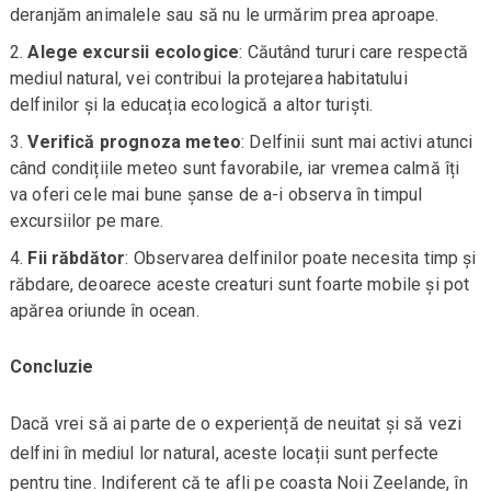
deranjăm animalele sau să nu le urmărim prea aproape.
Alege excursii ecologice
: Căutând tururi care respectă
mediul natural, vei contribui la protejarea habitatului
delfinilor și la educația ecologică a altor turiști.
Verifică prognoza meteo
: Delfinii sunt mai activi atunci
când condițiile meteo sunt favorabile, iar vremea calmă îți
va oferi cele mai bune șanse de a-i observa în timpul
excursiilor pe mare.
Fii răbdător
: Observarea delfinilor poate necesita timp și
răbdare, deoarece aceste creaturi sunt foarte mobile și pot
apărea oriunde în ocean.
Concluzie
Dacă vrei să ai parte de o experiență de neuitat și să vezi
delfini în mediul lor natural, aceste locații sunt perfecte
pentru tine. Indiferent că te afli pe coasta Noii Zeelande, în