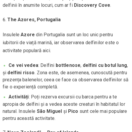
delfinii în anumite locuri, cum ar fi
Discovery Cove
.
The Azores, Portugalia
Insulele
Azore
din Portugalia sunt un loc unic pentru
iubitorii de viață marină, iar observarea delfinilor este o
activitate populară aici.
Ce vei vedea
: Delfini
bottlenose
,
delfini cu botul lung
,
și
delfini risso
. Zona este, de asemenea, cunoscută pentru
prezența balenelor, ceea ce face ca observarea delfinilor să
fie o experiență completă.
Activități
: Poți rezerva excursii cu barca pentru a te
apropia de delfini și a vedea aceste creaturi în habitatul lor
natural. Insulele
São Miguel
și
Pico
sunt cele mai populare
pentru această activitate.