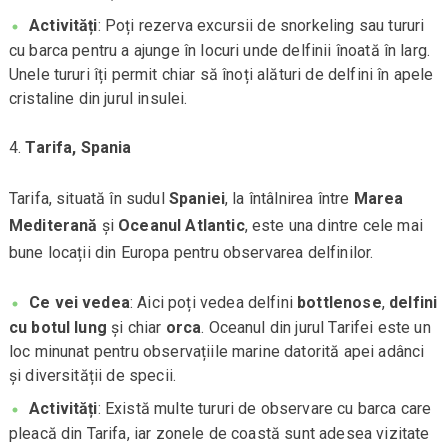
Activități
: Poți rezerva excursii de snorkeling sau tururi
cu barca pentru a ajunge în locuri unde delfinii înoată în larg.
Unele tururi îți permit chiar să înoți alături de delfini în apele
cristaline din jurul insulei.
Tarifa, Spania
Tarifa, situată în sudul
Spaniei
, la întâlnirea între
Marea
Mediterană
și
Oceanul Atlantic
, este una dintre cele mai
bune locații din Europa pentru observarea delfinilor.
Ce vei vedea
: Aici poți vedea delfini
bottlenose
,
delfini
cu botul lung
și chiar
orca
. Oceanul din jurul Tarifei este un
loc minunat pentru observațiile marine datorită apei adânci
și diversității de specii.
Activități
: Există multe tururi de observare cu barca care
pleacă din Tarifa, iar zonele de coastă sunt adesea vizitate