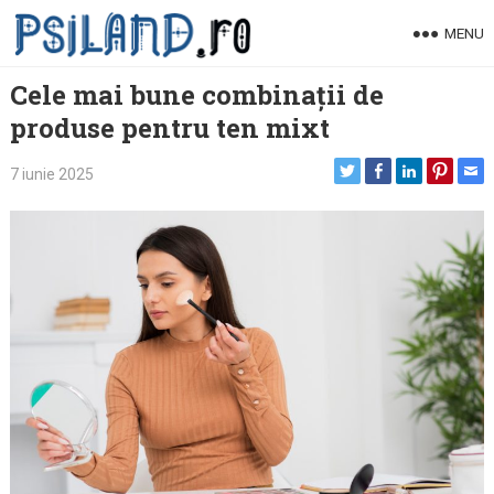
Skip
MENU
to
content
Cele mai bune combinații de
produse pentru ten mixt
7 iunie 2025